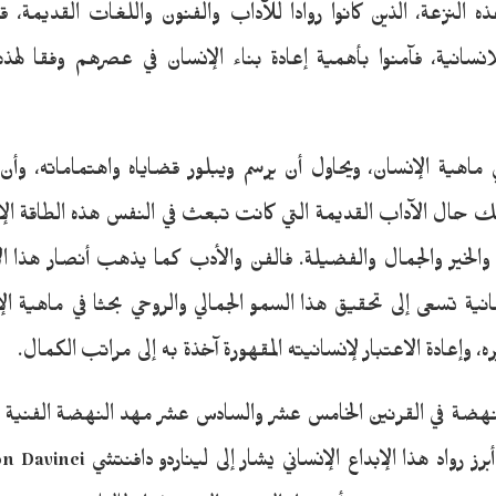
النزعة، الذين كانوا روادا للآداب والفنون واللغات القديمة، ق
لإنسانية، فآمنوا بأهمية إعادة بناء الإنسان في عصرهم وفقا لهذه ا
ماهية الإنسان، ويحاول أن يرسم ويبلور قضاياه واهتماماته، وأن
لك حال الآداب القديمة التي كانت تبعث في النفس هذه الطاقة الإ
 والخير والجمال والفضيلة. فالفن والأدب كما يذهب أنصار هذا ال
سانية تسعى إلى تحقيق هذا السمو الجمالي والروحي بحثا في ماهية ال
ره، وإعادة الاعتبار لإنسانيته المقهورة آخذة به إلى مراتب الكمال.
النهضة في القرنين الخامس عشر والسادس عشر مهد النهضة الفنية 