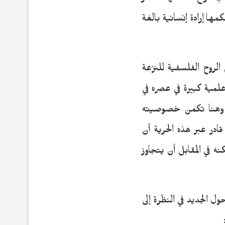
الريح تتقاذفها الأقدار
ها إرادة إنسانية بالغة
مفكر الفرنسي بيك دولا ميراندول De La Mirandole “(1463- 1494) عن الروح الفلسفية للنزعة
De La d عام 1486 والذي أحدث ضجة علمية كبيرة في عصره في
سه وهنا تكمن خصوصيته
قادر عبر هذه الحرية أن
نه في المقابل أن يتجاوز
ل الجديد في النظرة إلى