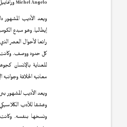
Michel Angelo ورافاييل Raphael وهم من أبرز رواد النهضة الفنية في إيطاليا.
إيطاليا. وهو مبدع الكومي
رائعا لأحوال العصر الذي
كل حدود ووصف. وكانت أعم
للعناية بالإنسان كجوهر
معانيه الخلاقة وجوانبه ال
وعشقا للأدب الكلاسيكي ف
ونسخها بنفسه. وكانت 