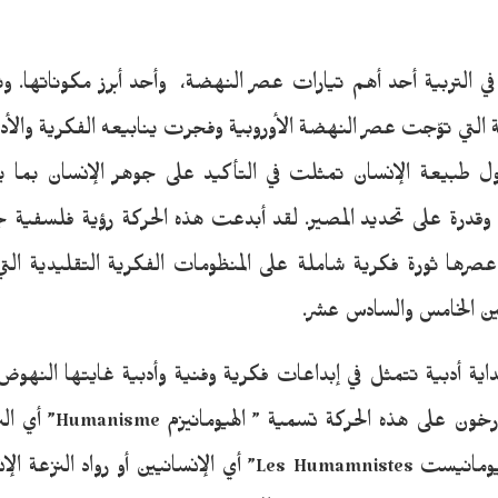
في التربية أحد أهم تيارات عصر النهضة، وأحد أبرز مكوناتها. و
ية التي توّجت عصر النهضة الأوروبية وفجرت ينابيعه الفكرية والأد
ل طبيعة الإنسان تمثلت في التأكيد على جوهر الإنسان بما ي
ة وقدرة على تحديد المصير. لقد أبدعت هذه الحركة رؤية فلسفية ج
رها ثورة فكرية شاملة على المنظومات الفكرية التقليدية التي
نين الخامس والسادس عشر.
داية أدبية تتمثل في إبداعات فكرية وفنية وأدبية غايتها النهوض ب
عند الإنسان، فأطلق المؤرخ
على روادها تسمية ” الهيومانيست Les Humamnistes” أي الإنساني