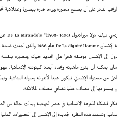
نا غائيا بذاته في مملكة الوجود. فالإنسان ليس مجرد ريشة في مهب 
ريخيا القادر على أن يصنع مصيره ويرسم قدره ببصيرة وعقلانية تحكم
يعبر الأديب وال
الإنسانية في كتابه ” أهلية الإنسان ignité Homme
دول إلى الإنسان بوصفه قادرا على تحديد حياته ومصيره بنف
نسان يمكنه أن يقرر ماهيته ويحدد أبعاد كينونته الإنسانية، فهو 
دنى من مستواه الإنساني فيكون عبدا لأهوائه وميوله البدائية، ويمك
وأن يسمو بها إلى مصاف عليا تضاهي مصاف الملائكة.
كار المشكلة للنزعة الإنسانية في عصر النهضة وبدأت حالة من التحو
نيا. وتستند هذه النظرة الجديدة إلى الإنسان إلى التصورات التالية: