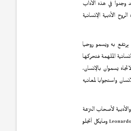
د وجدوا في هذه الآداب
لروح الأدبية الإنسانية
 يرتفع به ويسمو روحيا
نسانية الملهمة فتحركها
اتجاه يسموان بالإنسان،
إنسان واستجوابا لمعانيه
والأدبية لأصحاب النزعة
الإنسانية في أوروبا. ومن أبرز رواد هذا الإبداع الإنساني يشار إلى ليناردو دافنتشي Leonardon Davinci ومايكل أنجلو