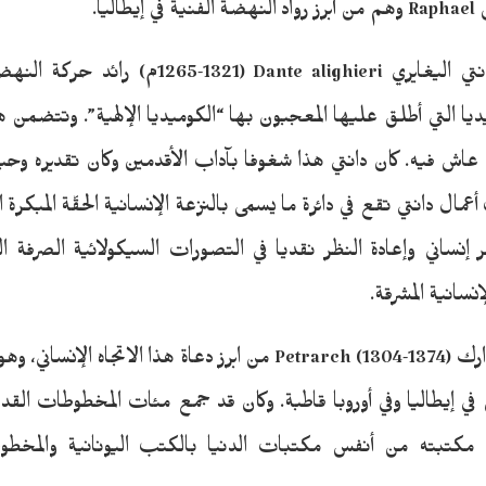
ويعد الأديب المشهور دانتي اليغايري ri (1265-1321
ديا التي أطلق عليها المعجبون بها “الكوميديا الإلهية”. وتتضمن ه
 عاش فيه. كان دانتي هذا شغوفا بآداب الأقدمين وكان تقديره وحبه 
ال دانتي تقع في دائرة ما يسمى بالنزعة الإنسانية الحقّة المبكرة 
 إنساني وإعادة النظر نقديا في التصورات السيكولائية الصرفة
إنسانية المشرقة.
ويعد الأديب المشهور بترارك Petrarch (1304-1374) من ابرز دعاة هذا الا
ي إيطاليا وفي أوروبا قاطبة. وكان قد جمع مئات المخطوطات القد
مكتبته من أنفس مكتبات الدنيا بالكتب اليونانية والمخطوط