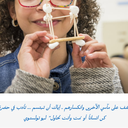
قف على مآسي الآخرين وانكسارهم .. إياك أن تبتسم …. تأدب في حضرة 
كن انساناً أو مُت وأنت تحاول” ليو تولستوي