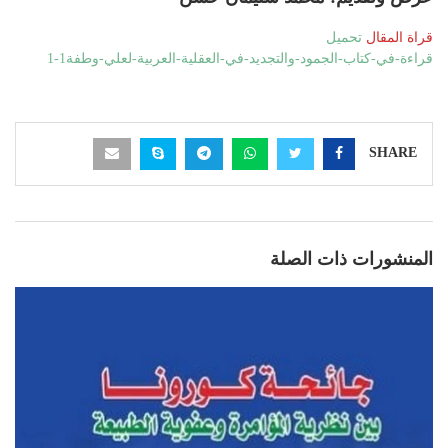
قراة المقال
تحميل
قراءة-في-كتاب-الجمود-والتجديد-في-العقلية-العربية-لعلي-وطفة1-1
SHARE
المنشورات ذات الصلة