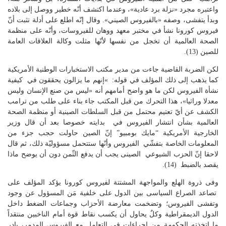
واعتبره مجرد «نزلة برد عادية»، وعندما اكتشف أنّه خطير ووصل إلى بلاده
وبدأ يتفشى، وصفه «بالفيروس الصيني». وقال إنّه اطلع على أدلة تثبت أنّ
فيروس كورونا نشأ في مختبر معهد ووهان للفيروسات، وأنّه على منظمة
الصحة العالمية أن تخجل من نفسها لأنّها مثلت وكالة العلاقات العامة
للصين (13).
لكن الضربة القاضية جاءت من مدير مكتب الاستخبارات الوطنية الأمريكية
كما يذهب إلى ذلك المؤلف في قوله: »إنهم ما يزالون يحققون في كيفية
نشأة الفيروس لكن ما هو واضح أمامهم أنه «ليس من صنع الإنسان وليس
معدلا وراثيا»، هذا التحرك من قبل المكتب جاء بناء على طلب من ترامب
الكشف عن أيّ تعتيم محتمل من قبل السلطات الصينية أو منظمة الصحة
العالمية بشأن انتشار الفيروس في بدايته خصوصا بعد أن قال وزير
الخارجية الأمريكية “مايك بومبيو” إنّ الصين حاولت حجب جزء من
المعلومات الخاصة بتفشّي الفيروس وأنّها ستتحمل مسؤوليّة ذلك، ثم قال
لاحقا إنّ الحزب الشيوعي الصينى يجب أن يدفع الثّمن دون أن يوضح ماذا
يقصد بالضبط (14).
وفى ذروة الهلع والمواجهة المشتتة لفيروس كورونا يؤكد المؤلف على
تصاعد الصراع السياسى بين الدول على خلفية مَن المسؤول عن وجود
وتفشى الفيروس؛ وتضخمت معارضة الأحزاب وجماعات الضغط داخل
الدول الديمقراطية وكلٌ يحاول أن يكسب نقاط قوة أمام الناخبين منتقداً
ما اتخذته الحكومة من إجراءات في التعامل مع الفيروس المدمر، بادر