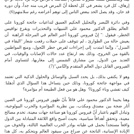
إرهاق، كل فرد يشعر في كل لحظة أنّ المرض قريب منه جداً، وأن دوره
قد حان، وقد يصل الحد ببعض الناس إلى توهم أعراضه رغم سلامتهم(6).
وفي دائرة التّبصر والتحليل الحكيم العميق لتداعيات جائحة كورونا على
العالم يطلق الدكتور محمود علي التنبيهات والتحذيرات ويقرع نواقيس
الخطر، فيقول :” إنّ فيروس كورونا أجبر العالم في المرحلة الراهنة أن
يعيش حالة من الطوارئ ، لم تتوقف على حملات رفعت شعار “البقاء في
المنزل”، وإنّما امتدت إلى إجراءات لفرض حظر التّجول، ومنع المواطنين
بالقوة من الخروج، وذلك بعد ارتفاع عدد حالات الإصابات والوفيات، في
العديد من الدول، من مشارق الشمس إلى مغاربها، لتتساوى أمام
الفيروس القاتل دول العالم المتقدم والنّامي”(7).
وهو لا يكتفي بذلك، بل يحدد السبل والوسائل والحلول الذكية التي تعتمد
في مواجهة جائحة كورونا، وذلك حين يتساءل هذا السؤال الذي أذهلنا:
كيف تفشي وباء كورونا؟ وهل هو من فعل الطبيعة أم مؤامرة؟
وهنا يجيبنا الدكتور محمود علي قائلاً بأنّ ظهور فيروس كورونا في الصين
أثار ضجة بين مصدق ومكذب، بين نظرية المؤامرة والحرب البيولوجية،
وتبادل التهم باعتبار أنّ فيروس كورونا هو صناعة جهات معينة، تخدم مصالح
معينة، وتحقق أهدافاً سياسية، بحيث أصبح واقع اللاثقة المتبادلة بين الدول
واقعاً مستجداً يحمل في طياته بوادر الحرب العالمية الثالثة، والخوف من
الإبادة الإنسانية، الناتجة عن صراع من سيقود العالم ويتحكم به، كل هذا