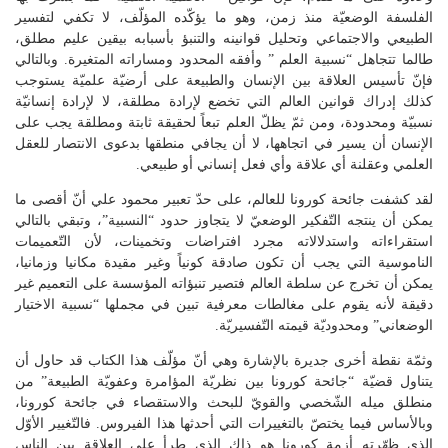
الفلسفة الوضعيّة منذ زمن، وهو ما يؤكّده المؤلّف، لا تكفي لتفسير
الطبيعي والاجتماعي وتحليل قوانينه والتنبؤ بأسبابه بيقين عليم مطلق،
طالما تتجاهل “نسبية العلم ” وأفقه المحدود ومساراته المتغيرة. وبالتالي
فإنّ تأسيس العلاقة بين الإنسان والطبيعة على أرضيّة علميّة يستوجب
كذلك إدراك قوانين العالم التي تخضع لإرادة مطلقة، لا لإرادة إنسانيّة
نسبيّة ومحدودة، ومن ثمّ يظلّ العلم تبعاً لحقيقة ثابتة ومطلقة يجب على
الإنسان أن يسير في اتجاهها، لا أن يجافي منطقها بدعوى الانتصار للعقل
العلمي وعقلنة أي علاقة وأي فعل إنساني أو طبيعي.
لقد كشفت جائحة كورونا للعالم، على حدّ تعبير محمود علي أنّ أقصى ما
يمكن أن ينتجه التّفكير الوضعيّ لا يتجاوز حدود “النسبية”، وتبقي بالتالي
استقراءاته واستدلالاته مجرد افتراضات وتخمينات، لأن التّعميمات
الناموسية التي يجب أن تكون صادقة كونياً وغير مقيدة مكانيا وزمانيا،
يمكن أن تخرج عن سلطة العالم فتصير تنبؤاته المؤسسة على التعميم غير
دقيقة لأنه يقوم على مغالطات معرفية تبين في مجملها “نسبية الاختيار
الوضعاني” ومحدوديّة قيمته التّفسيريّة.
وثمّة نقطة أخرى جديرة بالإشارة وهي أنّ مؤلّف هذا الكتاب قد حاول أن
يتناول قضيّة “جائحة كورونا بين نظريّة المؤامرة وعفويّة الطبيعة” من
منطلق ميله الشّخصي والقويّ للبحث والاستقصاء في جائحة كورونا،
وبالأساس فيما يختصّ بالتغييرات التي أحدثها هذا الفيروس. فالتّغيير الأوّل
الذي ظهّرته أزمة كورونا هو ذاك الذي طرأ على العلاقة بين الناس