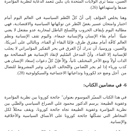
الصين، بينما ترى الولايات المتحدة بأن بكين تتعمد الدعاية لنظرية المؤامرة
ضدها واستهدافها (26).
وهنا يخلص المؤلف إلى أنّ كلّ النّظم السياسية في العالم اليوم أمام
اختبار وامتحان عسير بغضّ النّظر عن توجّهاتها السياسية والاقتصادية، فهي
مطالبة اليوم بإيقاف الحروب والتّسلح الباطل لمحاربة عدو مفتعل لا يعني
شيئًا أمام بقاء الإنسان والإنسانية جمعاء، واليوم تقف الإنسانية ونظم
العالم كافّة أمام مفترق طرق، فإمّا البقاء أو الفناء، وبالتالي على أمريكا،
والصين، وروسيا، أن تدرك أنّ الغرق في بحر التفكير المؤامراتي لا يجلب
للإنسانية إلا الفناء، وأنّ المدخل السّليم لإنقاذ الإنسانية هو المصالحة مع
الذات أولاً ومع الآخر المختلف ثانياً، وإلاّ فإنّ كلّ دعوات إسعاد الإنسان هي
كذب ورياء إذا لم يجر التّضامن والتّحالف الدولي وغير المشروط للنضال
من أجل وضع حد لكورونا وتداعياتها الاجتماعية والسيكولوجية (28).
6- في مضامين الكتاب:
في هذا الكتاب المميّز الموسوم بعنوان” جائحة كورونا بين نظرية المؤامرة
وعفوية الطبيعة: يرسم الدكتور محمود علي الصراع السياسي والطبّي بين
نظرية المؤامرة وعفوية الطبيعة تجاه جائحة كورونا، ويقف محللاً لكل
المخاطر التي تشكّلها جائحة كورونا على الأنساق السياسية والأخلاقية
والإنسانية.