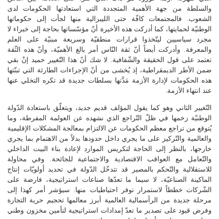
والسلطة من جهة الأهمية المتجددة التي استعادتها الحكومات لدى
الشعوب. فالمجتمعات كافّة حتى الليبرالية منها لجأت إلى حكوماتها
الوطنيّة لحمايتها، كما أدركت هذه الأخيرة أنّ مؤسّساتها بحاجة إلى خبراء لا
مجرد سياسيين ليتّخذوا قرارات منطقيّة وسريعة مبنيّة على العلم
والمعرفة. وأدركت أيضاً أنّ ثقة النّاس أمر بالغ الأهميّة، وأنّ هذه الثّقة
تعتمد على قول الحقيقة والشّفافية. لا شك أنّ هذا التّغيير حميد إنْ بقي
ضمن الأطر الديمقراطية، إذ يُخشى من أنّ الإجراءات الطارئة التي تبنّتها
هذه الحكومات لإدارة الأزمة مَدَّتها بسلطات جديدة قد تكره التخلي عنها
عند انتهاء الأزمة.
التّغيير الثاني وهو كما يقول المؤلف قديم جديد، ويتعلّق باستعادة الدّولة
الوطنيّة زخمها في ظلّ التّراجع الذي نشهده عن العولمة المفرطة، وما
يُتوقع من تراجع معظم الحكومات عن الالتزام بمعالجة المشكلات الإقليمية
والعالمية والتّركيز على ما يجري داخل حدودها بدلاً من الاهتمام بما يجري
خارجها، بالنظر إلى الحاجة لتكريس الموارد لإعادة بناء البيت الداخلي
والتّعامل مع العواقب الاقتصادية والاجتماعية للجائحة. وفي محاولة
للاستقلالية والتّحكم بالمصير قد تتدخّل الدّولة في تحديد أولويّات إنتاج
الماكينة الصناعيّة، لا سيما ما تعدّها صناعات استراتيجية، فارضة على
الشّركات خططاً لاستمرار توفر احتياطيات منها. سيؤشر أمر كهذا إلى
مرحلة جديدة من الرأسمالية العالمية أبرز معالمها تحجيم حرية التجارة
وفرض قيود على تصدير ما تعدّ إمدادات استراتيجية لتأمين مخزون وطني