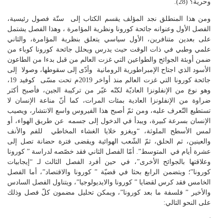
وحرية؟ (28).
ومن هذا المنطلق نجد المؤلف يقسم الكتاب إلى ستّة فصول رئيسية،
الفصل الأول وعنوانه جائحة كورونا ونظرية المؤامرة ، وهذا الفصل يشتمل
على بعدين متنافرين، الأول سياسي يتعلق بنظرية المؤامرة، والثاني
علمي وطبي في ذات الوقت حيث يدرس ويحلل جائحة كورونا كوباء من
ضمن أوبئة الجوائح والطواعين التي غزت العالم من قبل بدءا من الطاعون
الأسود الذي اجتاح الإمبراطورية الرومانية وأدّى إلى سقوطها، وصولا إلى
جائحة كورونا التي غزت العالم منذ أواخر 2019م تحت مسّى كوفيد 19،
وهو نوع من الإنفلونزا العاديّة لكنّه غيّر من تركيبة الجين، فأصبح أكثر
ضراوة من الإنفلونزا العادية بمئات المرات، كما أنّ مناعة الإنسان لا
تستطيع التّعرف عليه، ومن ثمّ أصبح هذا الفيروس واسع الانتشار، ويصيب
الإنسان بسرعة كبيرة، ويبدأ في الدخول إلى جسمه عن طريق الهواء، أو
لمس الأسطح الملوثة، “ويغزو خلايا الغشاء المخاطي للفم والأنف
والعينين، ثم الحلق، ثمّ الشّعب الهوائية ويقضى فترة حضانة تصل إلى
عشرة أيام في المتوسط”. أمّا الفصل الثاني فقد خصّصه لدراسة ” كورونا
وعلاقتها بالجوائح الأخرى”، في حين أفرد الفصل الثالث لـ “إيجابيات
كورونا”؛ ويتضمن الرابع بحثا في قضيّة ” كورونا والاقتصاد”، أما الفصل
الخامس فقد كرس لقضايا ” كورونا والايديولوجيا”، ويتناول الفصل السادس
والأخير ” فلسفة ما بعد كورونا”، ويمكن تحليل مضمون كلّ فصل وذلك
على النحو التالي: