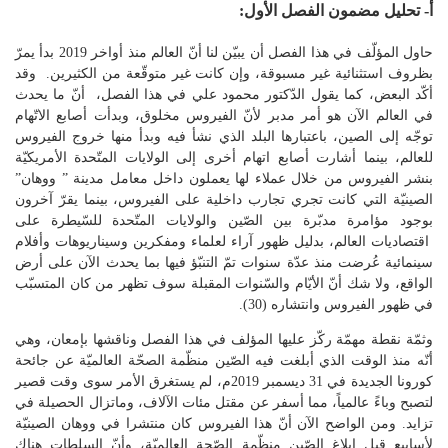
أ- تحليل مضمون الفصل
الأول:
حاول المؤلّف في هذا الفصل أن يبيّن لنا أنّ العالم منذ أواخر 2019 بدأ يمرّ
بظروف استثنائية غير مسبوقة، وإن كانت غير متوقّعة من الكثيرين. وقد
أكّد البعض، كما يقول الدّكتور محمود علي في هذا الفصل، أنّ ما يحدث
في العالم الآن هو أمر مدبر لأنّ الفيروس مخلوق، وبدأت أصابع الاتّهام
توجّه إلى الصين، باعتبارها البلد الذي نشأ فيه وبدأ منها خروج الفيروس
للعالم، بينما أشارت أصابع اتهام أخرى إلى الولايات المتّحدة الأمريكيّة
بنشر الفيروس من خلال عملاء لها يعملون داخل معامل مدينة ” ووهان”
الصينيّة التي كانت تجري تجارب داخلية على الفيروس، بينما يقرّ آخرون
بوجود مؤامرة مدبّرة بين الصّين والولايات المتّحدة للسّيطرة على
اقتصاديات العالم، بدليل ظهور آراء لعلماء ومفكرين وسيناريوهات وأفلام
سينمائية عُرضت منذ عدّة سنوات تمّ التنبّؤ فيها بما يحدث الآن على أرض
الواقع، ولا شك أنّ الأيّام والسّنوات المقبلة سوف تظهر من كان المتسبّب
في ظهور الفيروس وانتشاره (30).
وثمّة نقطة مهمّة ركّز عليها المؤلف في هذا الفصل وناقشها بإمعان، وهي
أنّه منذ الوقت الذي أبلغت فيه الصّين منظّمة الصحّة العالميّة عن جائحة
كورونا الجديدة في 31 ديسمبر 2019م، لم يستغرق الأمر سوى وقت قصير
لتصبح وباءً عالمياً، مما أسفر عن مقتل مئات الآلاف، وماتزال الحصيلة في
تزايد. ومن الواضح الآن أنّ هذا الفيروس كان منتشرا في ووهان الصينيّة
لأسابيع قبل إبلاغ الصّين منظّمة الصّحة العالميّة، وأنّ السلطات هناك