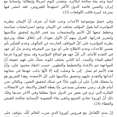
أينما وجد بيئة صالحة لتكاثره، وتتصدر اليوم أمريكا وإيطاليا، وإسبانيا مع
إيران والصين قائمة الدول الأكثر استهدفاً للفيروس، فقد انتشر فيها
بسرعة كبيرة فاقت التّوقعات (23).
وفي خضمّ موضوعية الأحداث وجب علينا أن نعرف أنّ الإيمان بنظرية
المؤامرة كما يقول المؤلف يختلف عن الإيمان بوجود استراتيجيات سياسية
وخطط تتبعها كلّ الأمم والمجتمعات منذ فجر التاريخ لتحقيق مكاسبها
ولتعزيز قدراتها، الفرق بينهم أنّ الأول يقودك إلى إغلاق عقلك وترجيح
نظرية المؤامرة على كلّ المواقف الخارجة عن المألوف وعدم التفكير بأي
تفسير للأحداث وعدم الاطلاع على أي نوع من المعرفة وعدم بذل أي جهد
في التقدم للأمام، لأن كلّ جهد هو لصالح المؤامرة وقد يمنح كورونا فرصا
أعظم للبقاء والتمدد، أما الثاني يختلف لكونه يحثكّ على فهم حقيقة أنّ
المواجهة تتم بالإعداد والتخطيط والتطوير، حسب اعتقاد محمود علي، وأنّ
هذه الأمم لم تصل إلى ما وصلت إليه إلا لأنّها بذلت جهدها في مجابهة
أعدائها والتقدم عليهم وتحقيق مكاسبها على كل الأصعدة، وهذا التفريق هو
ما يجعلك قادراً على أن تكون جادَّا في عملك لتحقيق التغيير، وبالتالي نحن
أمام ظرف زمني مفصلي يستدعي منّا يقظة العقل والابتعاد عن الانفعالات
الضّارة التي ترى في بعض من الدول عدوّا مطلقا وفي الآخر صديقا وفيّا،
ذلك أنّ كورونا تعادي الجميع وتلغي بقاء العضوية الإنسانية صالحة للعيش
والعطاء (24).
إنّ مدى التّفاعل مع فيروس كورونا الذي ضرب العالم كلّه. يتوقف على