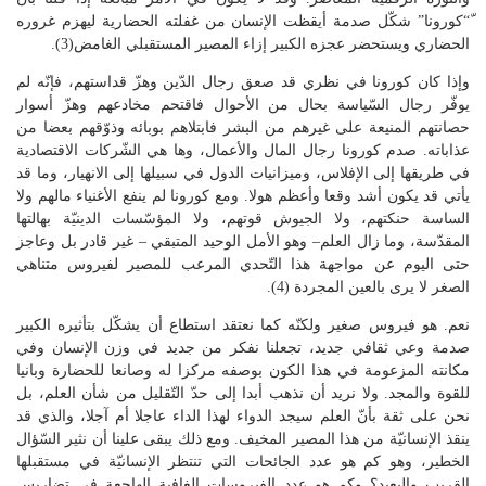
ّ“كورونا” شكّل صدمة أيقظت الإنسان من غفلته الحضارية ليهزم غروره
الحضاري ويستحضر عجزه الكبير إزاء المصير المستقبلي الغامض(3).
وإذا كان كورونا في نظري قد صعق رجال الدّين وهزّ قداستهم، فإنّه لم
يوفّر رجال السّياسة بحال من الأحوال فاقتحم مخادعهم وهزّ أسوار
حصانتهم المنيعة على غيرهم من البشر فابتلاهم بوبائه وذوّقهم بعضا من
عذاباته. صدم كورونا رجال المال والأعمال، وها هي الشّركات الاقتصادية
في طريقها إلى الإفلاس، وميزانيات الدول في سبيلها إلى الانهيار، وما قد
يأتي قد يكون أشد وقعا وأعظم هولا. ومع كورونا لم ينفع الأغنياء مالهم ولا
الساسة حنكتهم، ولا الجيوش قوتهم، ولا المؤسّسات الدينيّة بهالتها
المقدّسة، وما زال العلم– وهو الأمل الوحيد المتبقي – غير قادر بل وعاجز
حتى اليوم عن مواجهة هذا التّحدي المرعب للمصير لفيروس متناهي
الصغر لا يرى بالعين المجردة (4).
نعم. هو فيروس صغير ولكنّه كما نعتقد استطاع أن يشكّل بتأثيره الكبير
صدمة وعي ثقافي جديد، تجعلنا نفكر من جديد في وزن الإنسان وفي
مكانته المزعومة في هذا الكون بوصفه مركزا له وصانعا للحضارة وبانيا
للقوة والمجد. ولا نريد أن نذهب أبدا إلى حدّ التّقليل من شأن العلم، بل
نحن على ثقة بأنّ العلم سيجد الدواء لهذا الداء عاجلا أم آجلا، والذي قد
ينقذ الإنسانيّة من هذا المصير المخيف. ومع ذلك يبقى علينا أن نثير السّؤال
الخطير، وهو كم هو عدد الجائحات التي تنتظر الإنسانيّة في مستقبلها
القريب والبعيد؟ وكم هو عدد الفيروسات الغافية الهاجعة في تضاريس