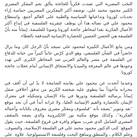
النخب المصرية التي تصدت فكرياً للجائحة يتألق نجم المفكر المصري
الكبير محمود محمد علي، بوصفه أكثر المفكرين المصريين حماسة إزاء
تحديات كورونا وتداعياتها السياسية والطبية على العالم أجمع، واستطاع
محمود علي في نضاله هذا أن يوظف عبقريته الفلسفية في إبداع أكثر
الأعمال الفكرية نقدا لمخاطر جائحة كورونا وصونا للفلسفة، إيماناً منه بأنّ
الفلسفة هي الحصن الحصين للحضارة الإنسانية المتدفقة بالعطاء.
ومن يتابع الأعمال الكبيرة لمحمود علي سيجد بأنّ الرجل كان وما يزال
حاضراً في الشأن الفلسفي، وهو الذي كرّس جانباً كبيراً من حياته للدفاع
عن الفلسفة في مصر والعالم العربي ضد المخاطر الكبرى التي تهدد
وجودها في عالم المعرفة والميديا والانسحاق الإنساني أمام عجلات جائحة
كورونا.
وعندما أتحدث عن محمود علي بقامته الشامخة لا بدّ لي أن أقف في
محرابه مأخوذاً بما ينطوي عليه شخصه الكريم من تدفق أخلاقي صقل
إيماناً برسالته الفلسفية ودورها في بناء الإنسان وتشكيله في معترك
الإيمان بالحضارة والقيم الإنسانية العليا، ولا غرابة أبداً في أن نجد موقع
“نقد وتنوير “يصفه بأنه “فيلسوف ومفكر مصري معروف بكتاباته وأعماله
الفكرية”، وكذلك موقع مكتبة نور الالكترونية والذي يصفه بالمثقف
المصري الشامل الذي ضرب بسهام وافرة في فروع الفلسفة، حيث يقول
الموقع: كتب الدكتور محمود محمد علي في الفلسفة الإسلامية، والتصوف،
وعلم الكلام ، والمنطق ومناهج البحث وفلسفة الابستمولوجيا، علاوة على