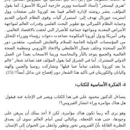
“هنرى كيسنجر” (أستاذ السياسة ووزير خارجية أمريكا الأسبق)، كما يقول
المؤلف، بنشر روشته لإدارة العالم فيما بعد كورونا على صفحات وول
استريت جورنال تهدف إلى: استمرار آليات وقوى النظام الدولي القديم
وحماية النظام الليبرالي مع تطوير البحث العلمي وقدرات العالم لمواجهة
الأمراض المعدية ومواجهة جماعية للأضرار التي لحقت بالاقتصاد العالمي..
وفى أمريكا ودول أوروبا المكلومة تصاعدت دعوات رؤساء ووزراء للتحلل
من المؤسسات الدولية الحامية للسلام والتعايش السلمي، منتقدين دور
الأمم المتحدة وحلف شمال الأطلنطي والاتحاد الأوروبي ومنظمة الصحة
العالمية والجميع يتوعد بالثأر والمحاسبة وربما الانسحاب بعيداً عن العمل
الدولي المشترك. أما في الشرق كما يقول المؤلف فقد تصاعد شعار “عالم
ما بعد كورونا يختلف تماماً عما قبلها” وتشاركت روسيا والصين والهند
واليابان والكوريتان في تأكيد هذا الشعار دون إفصاح عن بدائل أيضاً!! (15).
4- الفكرة الأساسية للكتاب:
يتساءل الدكتور محمود علي في هذا الكتاب ويصر في الإجابة عنه فيقول:
هل هناك مؤامرة وراء انتشار الفيروس؟!
وهو يرى أنّه ربما تكون هناك مؤامرة، لكن لا أحد يملك أن يبرهن على
وجودها، حتى هذه اللحظة، وبالتالي ليس أمام العالم سوى أن يصدق
النظرية القائلة بأنّ الفيروس تحور وتطور وانتقل من الحيوان إلى الإنسان.