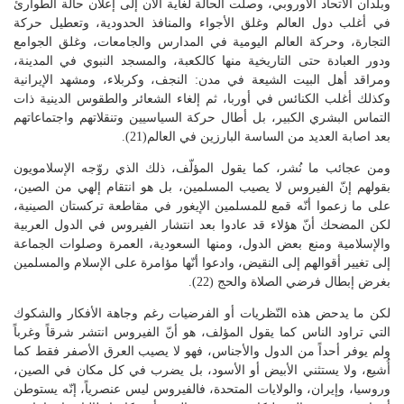
وبلدان الاتحاد الأوروبي، وصلت الحالة لغاية الآن إلى إعلان حالة الطوارئ
في أغلب دول العالم وغلق الأجواء والمنافذ الحدودية، وتعطيل حركة
التجارة، وحركة العالم اليومية في المدارس والجامعات، وغلق الجوامع
ودور العبادة حتى التاريخية منها كالكعبة، والمسجد النبوي في المدينة،
ومراقد أهل البيت الشيعة في مدن: النجف، وكربلاء، ومشهد الإيرانية
وكذلك أغلب الكنائس في أوربا، ثم إلغاء الشعائر والطقوس الدينية ذات
التماس البشري الكبير، بل أطال حركة السياسيين وتنقلاتهم واجتماعاتهم
بعد اصابة العديد من الساسة البارزين في العالم(21).
ومن عجائب ما نُشر، كما يقول المؤلّف، ذلك الذي روّجه الإسلامويون
بقولهم إنّ الفيروس لا يصيب المسلمين، بل هو انتقام إلهي من الصين،
على ما زعموا أنّه قمع للمسلمين الإيغور في مقاطعة تركستان الصينية،
لكن المضحك أنّ هؤلاء قد عادوا بعد انتشار الفيروس في الدول العربية
والإسلامية ومنع بعض الدول، ومنها السعودية، العمرة وصلوات الجماعة
إلى تغيير أقوالهم إلى النقيض، وادعوا أنّها مؤامرة على الإسلام والمسلمين
بغرض إبطال فرضي الصلاة والحج (22).
لكن ما يدحض هذه النّظريات أو الفرضيات رغم وجاهة الأفكار والشكوك
التي تراود الناس كما يقول المؤلف، هو أنّ الفيروس انتشر شرقاً وغرباً
ولم يوفر أحداً من الدول والأجناس، فهو لا يصيب العرق الأصفر فقط كما
أُشيع، ولا يستثني الأبيض أو الأسود، بل يضرب في كل مكان في الصين،
وروسيا، وإيران، والولايات المتحدة، فالفيروس ليس عنصرياً، إنّه يستوطن