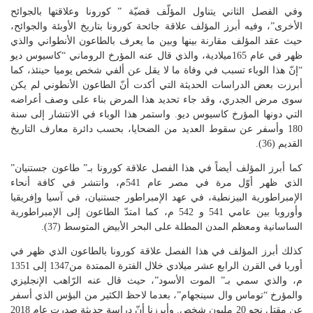
وفي الفصل الثاني يتناول المؤلّف قضيّة ” كورونا وعلاقتها بالجوائح
الأخرى”، وفيه أبرز المؤلف علاقة جائحة كورونا بتاريخ الأوبئة والجوائح،
حيث عقد المؤلف مقارنة بينها وبين ما يعرف بالطاعون الأنطواني والذي
ظهر في عام 165ميلادية، والذي قال عنه المؤرخ الروماني “كاسيوس ديو
“إنّ هذا الوباء تسبب في وفاة ما لا يقل عن ألفي شخص يوميا حينئذ، كما
أبرزت بعض الدراسات الحديثة التي أكدت أنّ الطاعون الأنطوني لم يكن
سوى مرض الجدري، وقد جاء تحديد هذا المرض بناء على وصف أعراضه
التي دونها المؤرخ كاسيوس ديو. واستمر هذا الوباء في الانتشار إلى سنة
180 وأسفر عن سقوط العديد من الضحايا، بحسب دائرة معارف التاريخ
القديم (36).
كما أبرز المؤلف أيضاً في هذا الفصل علاقة كورونا بـ” طاعون جستنيان”
الذي ظهر أوّل مرة في مصر عام 541م، وانتشر في كافة أنحاء
الإمبراطورية البيزنطية، في عهد الإمبراطور جستنيان، في آسيا وإفريقيا
وأوروبا بين عامي 541 و 542 م، كما امتدّ الطاعون إلى الإمبراطورية
الساسانية ومعظم المدن المطلة على البحر الأبيض المتوسط (37).
كذلك أبرز المؤلف في هذا الفصل علاقة كورونا بالطاعون الذي ظهر في
أوربا في القرن الرابع عشر ميلادي خلال الفترة الممتدة من1347 إلى 1351
م، والذي سمي بـ” الموت الأسود”، حيث قال عنه الرّاهب الإنجليزي
والمؤرخ “توماس وال سينجهام”، بعدما لاحظ الكثير من البؤس الذي أسفر
عن مقتل نحو 20 مليون شخص. وأبرزنا أنّ دراسة حديثة صدرت عام 2018