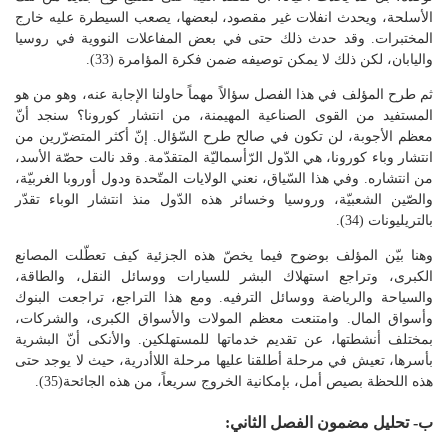
الأسلحة، ويحدث انفلات غير مقصود، لبعضها، يصعب السيطرة عليه خارج
المختبرات. وقد حدث ذلك حتى في بعض المفاعلات النووية في روسيا
واليابان، لكن ذلك لا يمكن توصيفه ضمن فكرة المؤامرة (33).
ثم طرح المؤلف في هذا الفصل سؤالاً مهماً حاولنا الإجابة عنه، وهو من هو
المستفيد من القوى الصناعية المهيمنة، من انتشار كورونا؟ سنجد أنّ
معظم الأجوبة، لن تكون في صالح طرح السّؤال. إنّ أكثر المتضرّرين من
انتشار وباء كورونا، هي الدّول الرّأسماليّة المتقدّمة. وقد نالت حصّة الأسد،
من انتشاره. وفي هذا السّياق، نعني الولايات المتّحدة ودول أوروبا الغربيّة،
والصّين الشعبيّة، وروسيا وخسائر هذه الدّول منذ انتشار الوباء تقدّر
بالتريليونات (34).
وهنا بيّن المؤلف بوضوح فيما يخصّ هذه الجزئية كيف تعطّلت المصانع
الكبرى، وتراجع استهلاك البشر للسيارات ووسائل النقل، والطاقة،
والسياحة والرياضة ووسائل الترفيه. ومع هذا التراجع، تراجعت البنوك
وأسواق المال. وامتنعت معظم المولات والأسواق الكبرى، والشركات،
بمختلف أنشطتها، عن تقديم خدماتها للمستهلكين. والأنكى أنّ البشرية
بأسرها، تعيش في مرحلة أطلقنا عليها مرحلة اللاأدرية، حيث لا يوجد حتى
هذه اللحظة بصيص أمل، بإمكانية الخروج سريعاً، من هذه الجائحة(35).
ب- تحليل مضمون الفصل الثاني: