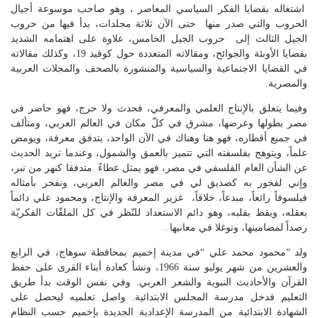
اشتغاله بقضايا الفكر السياسي المعاصر ، وهو صاحب موسوعة أجيال
الحروب والتي صدر منها حتى الآن ثلاثة مجلدات، بدأ فيها من حروب
الجيل الثالث إلى حروب الجيل الخامس، علاوة على اهتمامه الشديد
بقضايا الأوبئة والجوائح، ومقالاته المتعددة حول كوفيد 19، وكذلك مقالاته
في القضايا الاجتماعية والسياسية والمنشورة بالصحف والمجلات العربية
والمصرية.
وفيما يتعلق بالإنتاج العلمي والمعرفي، فحدث ولا حرج، فهو حاضر في
مصر بطولها وعرضها، مشرق في كلّ مكان في العالم العربي، ومتألف
في جميع أقطاره، فهو هنا وهناك في الآن الواحد، يتدفق معرفة، ويومض
علماً، ويتوهج بفلسفته التي تتميز بالعمق والشمول، وعندما تريد الحديث
عن الشأن العام الفلسفي في مصر، فهو يمثل عطاءً متدفقا كنهر من تبر،
وإني لفخور به كصديق لي في مصر والعالم العربي، ونفخر بأمثاله
فيلسوفاً رائعاً، مبدعاً، خلاقاً، غزير المعرفة والإنتاج، ومحمود علي دائماً
بعقله، ويقظ بقلبه، وهو دائم الاستعداد للنّظر في كل الملفّات الفكريّة
رصداً لمضامينها، وتوغلا في معانيها .
ولد “محمود محمد علي “في مدينة إخميم بمحافظة سوهاج، في الرابع
والعشرين من شهر يوليو سنة 1966، ونشأ كعادة أبناء القرى على حفظ
القرآن والأحاديث النبوية والشعر العربي. وفي نفس الوقت بدأ طريق
التعليم فدخل مدرسة المجلس الابتدائية. واصل تعلميه ليحصل على
الشهادة الابتدائية من المدرسة الإعدادية الجديدة بإخميم حسب النظام