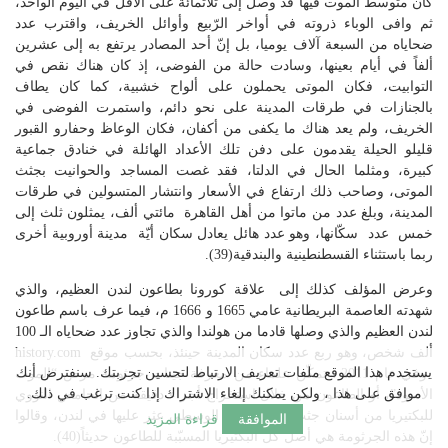
كان متوسط الموت فيها قد وصل إلى ثلاثمائة على الأقل في اليوم الواحد،
ثم وافى الوباء ذروته في أواخر الرّبيع وأوائل الخريف، واقترب عدد
ضحاياه من السبعة آلاف يوميا، بل إنّ أحد المصادر يرتفع به إلى عشرين
ألفاً في أيام بعينها، وسادت حالة من الفوضى، إذ كان هناك نقص في
التوابيت، فكان الموتى يحملون على ألواح خشبية، كما كان يطاف
بالجنازات في طرقات المدينة على نحو دائم، واستمرت الفوضى في
الخريف، ولم يعد هناك ما يكفى من أكفان، فكان الوعاظ وحفارو القبور
قليلو الحيلة يقدمون على دفن تلك الأعداد الهائلة في خنادق جماعية
كبيرة، ومثلما الحال في الدلتا، فقد غصت المساجد والحوانيت بجثث
الموتى، وصاحب ذلك ارتفاع في الأسعار وانتشار المتسولين في طرقات
المدينة، وبلغ عدد من ماتوا من أهل القاهرة مائتي ألف، يمثلون ثلث إلى
خمس عدد سكّانها، وهو عدد هائل يعادل سكان أيّة مدينة أوروبية أخرى
ربما باستثناء القسطنطينية والبندقية(39).
وعرض المؤلف كذلك إلى علاقة كورونا بطاعون لندن العظيم، والذي
شهدته العاصمة البريطانية عامي 1665 و 1666 م، فيما عرف باسم طاعون
لندن العظيم والذي وصلها قادما من هولندا والذي تجاوز عدد ضحاياه الـ 100
ألف شخص، وهو ربع عدد سكان المدينة حينئذ، بحسب موقع history.com
يستخدم هذا الموقع ملفات تعريف الارتباط لتحسين تجربتك. سنفترض أنك
وفي عام 2011 ، تمكّن علماء من معرفة جينات جرثومة مرض “الموت
موافق على هذا ، ولكن يمكنك إلغاء الاشتراك إذا كنت ترغب في ذلك.
الأسود”، أو الطاعون من خلال استخراج أجزاء دقيقة من الحامض النووي
للبكتيريا من أسنان جثث من العصور الوسطى عثر عليها في لندن، وقالوا
الموافقة
قراءة المزيد
إنّ هذه الجرثومة هي أصل كل البكتيريا المسبّبة للطاعون حديثاً(40).