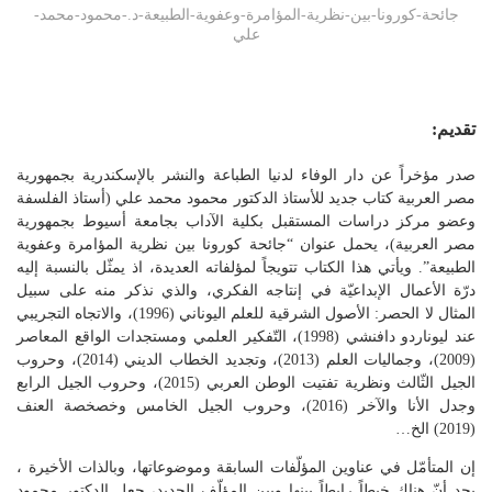
جائحة-كورونا-بين-نظرية-المؤامرة-وعفوية-الطبيعة-د.-محمود-محمد-
علي
تقديم
:
صدر مؤخراً عن دار الوفاء لدنيا الطباعة والنشر بالإسكندرية بجمهورية
مصر العربية كتاب جديد للأستاذ الدكتور محمود محمد علي (أستاذ الفلسفة
وعضو مركز دراسات المستقبل بكلية الآداب بجامعة أسيوط بجمهورية
مصر العربية)، يحمل عنوان “جائحة كورونا بين نظرية المؤامرة وعفوية
الطبيعة”. ويأتي هذا الكتاب تتويجاً لمؤلفاته العديدة، اذ يمثّل بالنسبة إليه
درّة الأعمال الإبداعيّة في إنتاجه الفكري، والذي نذكر منه على سبيل
المثال لا الحصر: الأصول الشرقية للعلم اليوناني (1996)، والاتجاه التجريبي
عند ليوناردو دافنشي (1998)، التّفكير العلمي ومستجدات الواقع المعاصر
(2009)، وجماليات العلم (2013)، وتجديد الخطاب الديني (2014)، وحروب
الجيل الثّالث ونظرية تفتيت الوطن العربي (2015)، وحروب الجيل الرابع
وجدل الأنا والآخر (2016)، وحروب الجيل الخامس وخصخصة العنف
(2019) الخ…
إن المتأمّل في عناوين المؤلّفات السابقة وموضوعاتها، وبالذات الأخيرة ،
يجد أنّ هناك خيطاً رابطاً بينها وبين المؤلّف الجديد، جعل الدكتور محمود