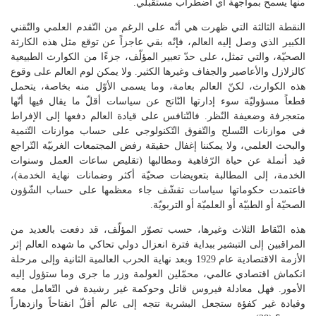
منها يسمح بمواجهة أي اضطراب مستقبلي.
النقطة الثالثة التي ظهرت هي أنّه على الرغم من التّقدم العلمي والتّقني
الكبير الذي وصل إليه العالم، فإنّه بقي عاجزاً عن توقع مثل هذه الكارثة
الصحيّة، والتي تمثل، على حدّ تعبير المؤلّف، جزءًا من الكوارث الطبيعية
كالزلازل والأعاصير والجفاف وغيرها الكثير. ولا يمكن لوم العالم على وقوع
هذه الكوارث، لكنّ العالم بعامة، وما يسمى الأوّل منه بخاصة، يتحمل
قطعاً مسؤوليّة سوء إدارتها النّاتج عن سياسات أقلّ ما يقال فيها أنّها
متعجرفة وضعيفة النّظر. فالتّنافس على قيادة العالم دفعها إلى الإفراط
في موازنات التّسلح والتّفوق التّكنولوجي على حساب موازنات التّنمية
والبحث العلمي، ولا يمكننا إغفال حقيقة رفض المجتمعات الغربيّة التّراجع
قيد أنملة عن حياة الرّفاهية ومطالبها (تقليص ساعات العمل وسنوات
الخدمة، إلى المطالبة بتعويضات صحيّة أكثر وضمانات نهاية الخدمة)،
فاعتمدت حكوماتها سياسات تقشّف جاء معظمها على حساب الشّؤون
الصحيّة أو الطبيّة أو العلميّة أو التربويّة.
هذه النّقاط الثلاث وغيرها، حسب تصوّر المؤلّف، قد دفعت بالعديد من
المراقبين إلى التبشير ببداية فترة انعزال دولي تحاكي ما شهده العالم إثر
الأزمة الاقتصادية عام 1929 وبعد نهاية الحرب العالمية الثانية وإلى مرحلة
انكماش اقتصادي عالمي، محمّلين العولمة وزر ما جرى وما ستؤول إليه
الأمور. فهل معادلة فيروس قاتل وحوكمة غير رشيدة في التّعامل معه
وقيادة غير كفؤة ستجعل البشرية تتجه إلى عالم أقلّ انفتاحاً وازدهاراً