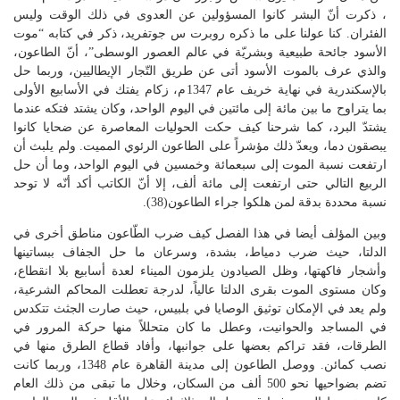
، ذكرت أنّ البشر كانوا المسؤولين عن العدوى في ذلك الوقت وليس
الفئران. كنا عولنا على ما ذكره روبرت س جوتفريد، ذكر في كتابه “موت
الأسود جائحة طبيعية وبشريّة في عالم العصور الوسطى”، أنّ الطاعون،
والذي عرف بالموت الأسود أتى عن طريق التّجار الإيطاليين، وربما حل
بالإسكندرية في نهاية خريف عام 1347م، زكام يفتك في الأسابيع الأولى
بما يتراوح ما بين مائة إلى مائتين في اليوم الواحد، وكان يشتد فتكه عندما
يشتدّ البرد، كما شرحنا كيف حكت الحوليات المعاصرة عن ضحايا كانوا
يبصقون دما، ويعدّ ذلك مؤشراً على الطاعون الرئوي المميت. ولم يلبث أن
ارتفعت نسبة الموت إلى سبعمائة وخمسين في اليوم الواحد، وما أن حل
الربيع التالي حتى ارتفعت إلى مائة ألف، إلا أنّ الكاتب أكد أنّه لا توحد
نسبة محددة بدقة لمن هلكوا جراء الطاعون(38).
وبين المؤلف أيضا في هذا الفصل كيف ضرب الطّاعون مناطق أخرى في
الدلتا، حيث ضرب دمياط، بشدة، وسرعان ما حل الجفاف ببساتينها
وأشجار فاكهتها، وظل الصيادون يلزمون الميناء لعدة أسابيع بلا انقطاع،
وكان مستوى الموت بقرى الدلتا عالياً، لدرجة تعطلت المحاكم الشرعية،
ولم يعد في الإمكان توثيق الوصايا في بلبيس، حيث صارت الجثث تتكدس
في المساجد والحوانيت، وعطل ما كان متحللاً منها حركة المرور في
الطرقات، فقد تراكم بعضها على جوانبها، وأفاد قطاع الطرق منها في
نصب كمائن. ووصل الطاعون إلى مدينة القاهرة عام 1348، وربما كانت
تضم بضواحيها نحو 500 ألف من السكان، وخلال ما تبقى من ذلك العام