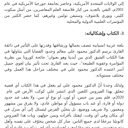
إلى الولايات المتحدة الأمريكية، وحاضر بجامعة جورجيا الأمريكية في عام
2001م، التقي بالعديد من كبار فلاسفة العلم المعاصرين، من أمثل سكوت
كلينر، ويوري بلاشوف، وستيفن تولمن وغيرهم، كما حضر الكثير من
المؤتمرات العلمية الدولية والمحلية.
3- الكتاب وإشكالياته:
بلغة عربية انسيابية تتصف بجمالها ورشاقتها وقدرتها على التأثير في ذائقة
القارئ يرسم الدكتور محمود علي معالم وحدود القضايا التي يتناولها في
هذا الكتاب الشيق الذي بين أيدينا وهو بعنوان” جائحة كورونا بين نظرية
المؤامرة وعفوية الطبيعة”، حيث يجد القارئ تحت تأثير بيان لغوي جميل
آسر اعتمده الدكتور محمود علي في مختلف مراحل هذا العمل وفي
مختلف مستوياته.
ولذلك وجدنا أنّ الدكتور محمود علي لم يغفل في هذا الكتاب أي قضية
تتعلق بهذا الفيروس اللعين الذي انتشر علي كوكب الأرض في عام
2020م، فلم يميز بين جنس، أو لون، أو نوع أو سن، ولا يقف عند حدود
دولة أو قارة، أو عند باب مسؤول أو مواطن عادي، ولا يفرق بين مشهور
ومغمور، ولا شريف ووضيع، بل يتحيّن الفرص ليتسلل إلى أي منزل في
أي مكان وفي أي وقت، ليفتك بأفراده وبمن حولهم، وبات هذا الفيروس
كابوسًا مزعجًا لدى جميع الناس، صار كل شخص يتخوّف على نفسه وأهل
بيته ويتحسس نفسه مفزوعا لمجرد إحساسه بأعراض نزلة برد عادية أو أي