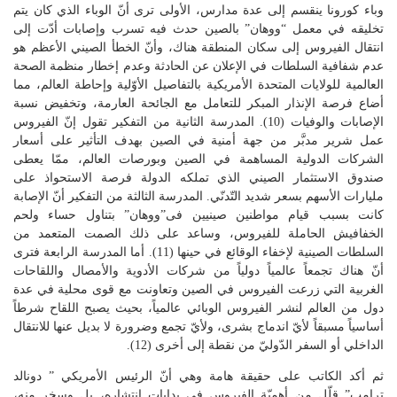
وباء كورونا ينقسم إلى عدة مدارس، الأولى ترى أنّ الوباء الذي كان يتم
تخليقه في معمل “ووهان” بالصين حدث فيه تسرب وإصابات أدّت إلى
انتقال الفيروس إلى سكان المنطقة هناك، وأنّ الخطأ الصيني الأعظم هو
عدم شفافية السلطات في الإعلان عن الحادثة وعدم إخطار منظمة الصحة
العالمية للولايات المتحدة الأمريكية بالتفاصيل الأوّلية وإحاطة العالم، مما
أضاع فرصة الإنذار المبكر للتعامل مع الجائحة العارمة، وتخفيض نسبة
الإصابات والوفيات (10). المدرسة الثانية من التفكير تقول إنّ الفيروس
عمل شرير مدبَّر من جهة أمنية في الصين بهدف التأثير على أسعار
الشركات الدولية المساهمة في الصين وبورصات العالم، ممّا يعطى
صندوق الاستثمار الصيني الذي تملكه الدولة فرصة الاستحواذ على
مليارات الأسهم بسعر شديد التّدنّي. المدرسة الثالثة من التفكير أنّ الإصابة
كانت بسبب قيام مواطنين صينيين فى”ووهان” بتناول حساء ولحم
الخفافيش الحاملة للفيروس، وساعد على ذلك الصمت المتعمد من
السلطات الصينية لإخفاء الوقائع في حينها (11). أما المدرسة الرابعة فترى
أنّ هناك تجمعاً عالمياً دولياً من شركات الأدوية والأمصال واللقاحات
الغربية التي زرعت الفيروس في الصين وتعاونت مع قوى محلية في عدة
دول من العالم لنشر الفيروس الوبائي عالمياً، بحيث يصبح اللقاح شرطاً
أساسياً مسبقاً لأيّ اندماج بشرى، ولأيّ تجمع وضرورة لا بديل عنها للانتقال
الداخلي أو السفر الدّوليّ من نقطة إلى أخرى (12).
ثم أكد الكاتب على حقيقة هامة وهي أنّ الرئيس الأمريكي ” دونالد
ترامب” قلّل من أهميّة الفيروس في بدايات انتشاره، بل وسخر منه،