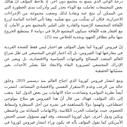
درجة الوعي الذي يتمتع به مجتمع دون آخر، إذ يلاحظ المؤلف أنّ هنالك
بعض المجتمعات تعاملت مع الوباء بحذر كبير وأدركت مدى الخطورة التي
من الممكن أن تنتج عنه وتفاديا لذلك وضعت مجموعة من الإجراءات
الاحترازية، فكان أن تمكّنت من منع تفشّيه. وهنا تأتي الحاجة الماسة لزرع
الثّقافة المجتمعية الرّصينة والقادرة على السّير بالمجتمع نحو بر الأمان، إذ
مع افتقار هذه الثّقافة سيكون المجتمع غارقا في دوامة لا يستطيع الخروج
منها مالم تتظافر الجهود وبجدية للخلاص منه (25).
إنّ فيروس كورونا كما يقول المؤلف هو اختبار ليس فقط للصحة الفردية
في مقارعتها لهذا الفيروس، بل إنّه اختبار للوعي المجتمعي في ظل صراع
العالم المتعدد المصالح والتوجهات السياسية والاقتصادية، بل ويعبر عن
الإدراك المجتمعي لصيرورة البقاء والابتعاد عمّا يفسّر الأحداث بغير
مسبّباتها الحقيقية.
ومع انتشار فيروس كورونا الذي اجتاح العالم منذ ديسمبر 2019، وخلق
حالة من الرعب وعدم الاستقرار النفسي والاقتصادي المتصاعد، انتشرت
أيضاً نظرية المؤامرة وتصاعدت حدّة الاتهامات بين بعض الدول كما يذهب
إلى ذلك المؤلف، فهناك من قال أنّ هذا الفيروس هو سلاح بيولوجي
اصطناعي، واتهموا دولاَ بالمساهمة في نشره من أجل السيطرة وإسقاط
الخصوم، حيث تواصلت الحرب الكلامية، والاتهامات المتبادلة بين واشنطن
وبكين ودول أخرى، حول كورونا المستجد، وقد اتهم مسؤول صيني الجيش
الأمريكي كما يقول المؤلف بأنّه قد يكون وراء انتشار فيروس كورونا في