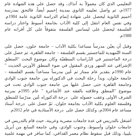
التعليمي الذي كان معمولاً به آنذاك، وقد حصل على هذه الشهادة عام
1977م، ثم واصل تعليمه الثانوي بمدينة إخميم أيضاً، فالتحق بمدرسة
أخميم الثانوية ليحصل على شهادة إتمام الدراسة الثانوية عامة 1984م.
وفي نفس العام انتقل إلى كلية الآداب بجامعة أسيوط واختار دراسة
الفلسفة ليحصل على ليسانس الفلسفة متفوقاً على كل أقرانه عام
1988م.
وقبل أن يعيّن مدرساً مساعدا بكلية الآداب – جامعة حلون، حصل على
السنة التّمهيدية للماجستير بقسم الفلسفة – جامعة القاهرة، ثم حصل على
درجة الماجستير في الدّراسات المنطقيّة وكان موضوع البحث “المنطق
الإشراقي عند السهر وردي المقتول في ضوء المنطق الأوربي الحديث ”
عام 1990م بتقدير عام ممتاز ثم عُين مدرساً مساعداً بقسم الفلسفة –
جامعة حلوان، وبدأ رحلة البحث في الدكتوراه بين جامعة جنوب الوادي
وجامعة القاهرة حتى حصل عليها من جامعة جنوب الوادي تحت في
موضوع “المنطق وعلاقته بالفقه عند الأشاعرة ” عام 1995م بمرتبة
الشرف الأولى وعقب حصوله على درجة الدكتوراه عُين مدرّسا للمنطق
وفلسفة العلوم بكلية الآداب بجامعة حلوان، ثمّ حصل على درجة أستاذ
مساعد عام 2004م، وكذلك حصل على درجة الأستاذية في عام 2012م.
اشتغل بالتدريس في عدة جامعات مصرية وعربية، حيث قام بالتدريس في
جامعات حلوان وأسيوط، وجنوب الوادي، وفي جامعة السابع من أبريل
بليبيا، وذلك قبل سقوط نظام معمر القذافي، كما سافر في مهمة علمية