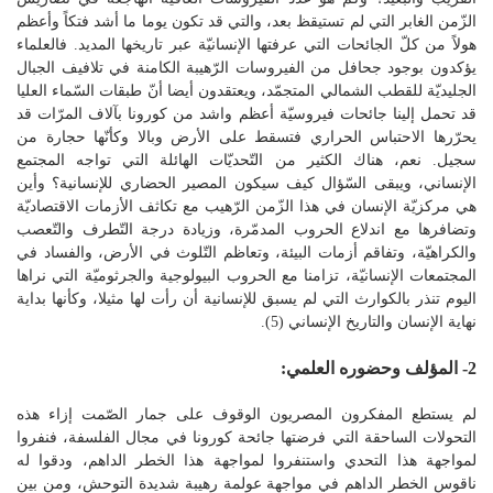
الزّمن الغابر التي لم تستيقظ بعد، والتي قد تكون يوما ما أشد فتكاً وأعظم
هولاً من كلّ الجائحات التي عرفتها الإنسانيّة عبر تاريخها المديد. فالعلماء
يؤكدون بوجود جحافل من الفيروسات الرّهيبة الكامنة في تلافيف الجبال
الجليديّة للقطب الشمالي المتجمّد، ويعتقدون أيضا أنّ طبقات السّماء العليا
قد تحمل إلينا جائحات فيروسيّة أعظم واشد من كورونا بآلاف المرّات قد
يحرّرها الاحتباس الحراري فتسقط على الأرض وبالا وكأنّها حجارة من
سجيل. نعم، هناك الكثير من التّحديّات الهائلة التي تواجه المجتمع
الإنساني، ويبقى السّؤال كيف سيكون المصير الحضاري للإنسانية؟ وأين
هي مركزيّة الإنسان في هذا الزّمن الرّهيب مع تكاثف الأزمات الاقتصاديّة
وتضافرها مع اندلاع الحروب المدمّرة، وزيادة درجة التّطرف والتّعصب
والكراهيّة، وتفاقم أزمات البيئة، وتعاظم التّلوث في الأرض، والفساد في
المجتمعات الإنسانيّة، تزامنا مع الحروب البيولوجية والجرثوميّة التي نراها
اليوم تنذر بالكوارث التي لم يسبق للإنسانية أن رأت لها مثيلا، وكأنها بداية
نهاية الإنسان والتاريخ الإنساني (5).
2- المؤلف وحضوره العلمي:
لم يستطع المفكرون المصريون الوقوف على جمار الصّمت إزاء هذه
التحولات الساحقة التي فرضتها جائحة كورونا في مجال الفلسفة، فنفروا
لمواجهة هذا التحدي واستنفروا لمواجهة هذا الخطر الداهم، ودقوا له
ناقوس الخطر الداهم في مواجهة عولمة رهيبة شديدة التوحش، ومن بين