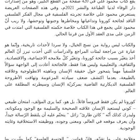
يقع كتاب محمود علي في 420 صفحة من القطع الكبير، وهو من إصدارات
دار الوفاء لدنيا الطباعة والنشر 2021م، وفي هذه الصفحات العريضة
يستعرض محمود علي خلاصة تجربته الفلسفية في مجال الفكر الفلسفي
الناقد لجائحة كورونا وتداعياتها ومخاطرها وجنونها وتوحشها، ولا ريب أنّ
محمود علي يجمع في هذا الكتاب خلاصة حكمته الفلسفية التي امتدت في
الزمن على مدى العقد الأول من قرننا الحالي.
والكتاب ليس رواية من نسج الخيال، ولا سردا لأحداث تاريخية، وإنّما هو
عبارة عن مراجعة لمئات المراجع والدراسات التي أخذت تبرز أنّ العالم
أخذ يتغيّر بسبب جائحة كورونا، وتتغيّر كلّ ملامحه الاجتماعية، والاقتصادية،
والثقافية، والتعليمية وليس هذا فقط، فالجائحة أعادت إلى الواجهة سؤالاً
فلسفياً مهماً يتمحور حول حقيقة الإنسان وماهيته الانطولوجية وعلاقته
بالطبيعة، بعدما اكتشف ضعف سيادته المزعومة وتهافت الأطروحة
الفلسفية الديكارتية القاضية بمركزيّة الإنسان وسيطرته المطلقة على
العالم.
كورونا لم يكن فقط فيروساً قاتلاً، بل هو، كما يرى المؤلف، امتحان طبيعي
– كوني ليستعيد الإنسان علاقته الصحيحة والسليمة مع الوجود ومكوناته،
وليدرك كذلك أنّه ” كائن طارئ” زائل ” يتحتّم عليه أن يلتقط الرّسالة جيداً،
وأن يعرف موقعه في العالم، ومعنى وجوده، ووظيفته الاستخلافية وغايته
الوجودية.
وعلاوة على ما تقدّم، فإنّ قوانين ” الحتمية العلمية” كما بشّرت بها