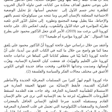
علي يتوخى تحقيق أهداف محدّدة من كتاباته، فمن تناوله لأجيال الحروب
كظاهرة تنخر جسم الدّول إلى تشخيص أسبابها، ثمّ تحليل الوضعية
الاجتماعية المتعلقة بالإنسان العربي وما تنتجه من سيكولوجيّة تتسم بالقهر
والإحباط، ممّا يطيل نهضة المجتمع وتطوره إلى تحليل الدّور الذي تلعبه
نظريّة المؤامرة في حياة الدّول والشّعوب، وكيف انعكس ذلك على جائحة
كورونا التي بزغت منذ (2019)، الأمر الذي جعل الدّكتور محمود علي يطرح
هذا السؤال : “هل كورونا مؤامرة أم طبيعية؟”(1).
وأعتقد من خلال دراساتي حول جائحة كورونا أنّ الدّكتور محمود علي يتّفق
معنا كما هو واضح من خلال ما كتبه في الكتاب الذي بين أيدينا، على أنّ
جائحة كورونا (كما بيّنا في معظم كتاباتنا التي كتبناها عن تداعيات جائحة
كورونا على التّعليم والهويّة)، قد صَعقت كيان الحضارة الإنسانية، وهزّت
أوصالها، وصدمت وجدانها الأخلاقي، وفتحت منافذ جديدة للوعي الكوني
الأعمق في مختلف مجالات الفكر والسياسة والفلسفة (2).
جاء كورونا اليوم ليهزّ كثيرا من المسلمات المعرفيّة الجديدة والأساطير
الفكريّة القديمة، فأيقظ الإنسانيّة من غفوتها العنيفة الضاربة في
الاستسلام للطمأنينة الحضارية الجارفة. وقد جاءت هذه الصّدمة لتسقط
الطّروحات الأسطوريّة لنزعة ما بعد الإنسانية التي ترى في عالم الإنسان
القادم ومستقبله الجديد صرحا للخلود الإنساني الحافل بالمعجزات
الحضارية والمدهشات التّكنولوجية التي تعتمل في قلب الحضارة المعرفية
والثّورة الرقميّة المعاصر. وقد لا يكون في الأمر مبالغة إذا قلنا بأن