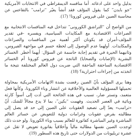
بدليل واحد على ادعائه. أما منافسه الديمقراطي في الانتخابات الأمريكية
“جو بايدن” كما يقول المؤلف فقد أنشأ يعيّر “ترامب” بالتقاعس عن
محاسبة الصين على فيروس كورونا! (17).
من الواضح أن “التراشق الكورونى” تتداخل فيه المنافسات الانتخابية مع
الصراعات الاقتصادية مع المكايدات السياسية، ويفسره -في تقدير
المؤلف-أمران قد يكونان أكثر أهمية من المنافسات والصراعات
والمكايدات. أولهما عدم الوصول إلى لحظة حسم في مواجهة الفيروس،
وثانيهما الحيرة في تقديم إجابة حاسمة عن السؤال: أيهما أخطر. الخسائر
البشرية (الإصابات والضحايا) الناتجة عن فيروس كورونا أم الخسائر
الاقتصادية الساحقة الماحقة التي ضربت دول العالم المختلفة نتيجة ما
اتخذته من إجراءات احترازية؟ (18).
وهنا يرى المؤلف بأنّ الصين رفضت بشدة الاتهامات الأمريكية بمحاولة
تحميلها المسؤولية العالمية والأخلاقية عن انتشار وباء الكورونا، وكأنها فعل
متعمد، وتستر ضار، تسبب في هذه الجائحة التي أدت إلى أسوأ كارثة
وبائية في العصر الحديث. وفهمت “بكين”، بما لا يدع مجالاً للشك، أنّ
«ترامب» يعدّ إلى تصعيد العقوبات على الصين إلى حد قد يصل إلى
مطالبته بفرض عقوبات وغرامات دولية للتعويض عن خسائر العالم
المباشرة وغير المباشرة كفاتورة للعالم بسبب وباء الكورونا. ولو حدث ذلك
لوجدت الصين نفسها مطالبة مالياً وأخلاقياً بفاتورة تعويض لا تقل عن
عشرة تريليونات من الدولارات حتى تاريخ هذه السطور (19).