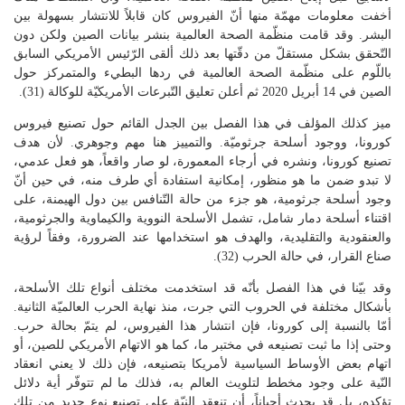
أخفت معلومات مهمّة منها أنّ الفيروس كان قابلاً للانتشار بسهولة بين
البشر. وقد قامت منظّمة الصحة العالمية بنشر بيانات الصين ولكن دون
التّحقق بشكل مستقلّ من دقّتها بعد ذلك ألقى الرّئيس الأمريكي السابق
باللّوم على منظّمة الصحة العالمية في ردها البطيء والمتمركز حول
الصين في 14 أبريل 2020 ثم أعلن تعليق التّبرعات الأمريكيّة للوكالة (31).
ميز كذلك المؤلف في هذا الفصل بين الجدل القائم حول تصنيع فيروس
كورونا، ووجود أسلحة جرثوميّة. والتمييز هنا مهم وجوهري. لأن هدف
تصنيع كورونا، ونشره في أرجاء المعمورة، لو صار واقعاً، هو فعل عدمي،
لا تبدو ضمن ما هو منظور، إمكانية استفادة أي طرف منه، في حين أنّ
وجود أسلحة جرثومية، هو جزء من حالة التّنافس بين دول الهيمنة، على
اقتناء أسلحة دمار شامل، تشمل الأسلحة النووية والكيماوية والجرثومية،
والعنقودية والتقليدية، والهدف هو استخدامها عند الضرورة، وفقاً لرؤية
صناع القرار، في حالة الحرب (32).
وقد بيّنا في هذا الفصل بأنّه قد استخدمت مختلف أنواع تلك الأسلحة،
بأشكال مختلفة في الحروب التي جرت، منذ نهاية الحرب العالميّة الثانية.
أمّا بالنسبة إلى كورونا، فإن انتشار هذا الفيروس، لم يتمّ بحالة حرب.
وحتى إذا ما ثبت تصنيعه في مختبر ما، كما هو الاتهام الأمريكي للصين، أو
اتهام بعض الأوساط السياسية لأمريكا بتصنيعه، فإن ذلك لا يعني انعقاد
النّية على وجود مخطط لتلويث العالم به، فذلك ما لم تتوفّر أية دلائل
تؤكده، بل قد يحدث أحياناً، أن تنعقد النيّة على تصنيع نوع جديد من تلك