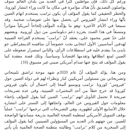
ورغم كل ذلك، فإن مواطنين كثرا في العديد من بلدان العالم سوف
يواصلون التصديق بأنّ هناك مؤامرة في مكان ما كانت وراء انتشار كورونا،
والخطر الحقيقي كما يقول المؤلف أن يكون ترامب يستخدم اتهام الصين
بأنّها وراء انتشار الفيروس كي يحصل منها على تعويضات ضخمة. وقد
سمعنا في الأيام الأخيرة -وهو ما يؤكّده المؤلّف-إلحاحاً أمريكياً متواتراً
ومنسقاً في هذا الصدد يعززه دعم دبلوماسي من دول أوروبية. وبعضهم
على حدّ تعبير محمود علي، يعتقد أنّ “ترامب” يستخدم الفزاعة الصينية
لهدفين أساسيين: الأول انتخابي بحت خصوصاً أن منافسه الديمقراطي جو
بايدن بدأ يتقدم عليه في استطلاعات الرأي، والثاني استمرار ضغوطه على
الصين لمنع انطلاقها وتقدمها اقتصادياً وسياسياً، وتلك قصة معقدة كما
يقول المؤلف قد ينتج عنها صدام أمريكي صيني غير مسبوق (16).
ومن هنا، يؤكد المؤلف أنّ عام 2020م شهد موجة تراشق تلميحاتي
وتصريحاتي بين مسئولين أمريكيين كبار ونظراء لهم في دولة الصين حول
“فيروس” كورونا. ترامب وبومبيو ألمحا إلى احتمال أن يكون فيروس
كورونا قد خرج خطأ من أحد المختبرات الصينية، وفى عدة تصريحات
صريحة لا تحتمل التأويل اتهم “ترامب” الصين كما يقول المؤلف بإخفاء
معلومات حول الفيروس عن العالم، واتجاهها إلى التستر على انتشاره
خلال الأسابيع الأولى لظهوره، وهي التصريحات التي ترجمها “ترامب” عملياً
بوقف التمويل الأمريكي لمنظمة الصحة العالمية بذريعة مساندتها الواضحة
للصين. من جهتهم بادر العديد من المسؤولين الصينيين كما يقول المؤلف
إلى السخرية من كلام “ترامب” وطالبته منظمة الصحة العالمية بأن يأتي