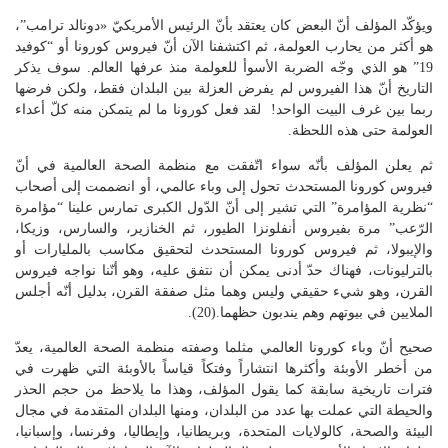
ويؤكّد المؤلف أنّ البعض كان يعتقد بأنّ الرئيس الأمريكيّ «دونالد ترامب”،
هو أكثر من يحارب العولمة، ثم اكتشفنا الآن أنّ فيروس كورونا أو “كوفيد
19” هو الذي وجّه الضربة الأسوأ للعولمة منذ عرفها العالم. سوف يذكر
التاريخ أنّ هذا الفيروس لم يفرض العزلة بين البلدان فقط، ولكن فرضها
ربما بين غرف البيت الواحد! لقد فعل كورونا ما لم يتمكن منه كلّ أعداء
العولمة حتى هذه اللحظة.
ثم يعلن المؤلف بأنّه سواء اتّفقت مع منظمة الصحة العالمية في أنّ
فيروس كورونا المستحدث تحول إلى وباء عالمي، أو انضممت إلى أصحاب
“نظرية المؤامرة” التي تشير إلى أنّ الدّول الكبرى تمارس علينا “مؤامرة
الرّعب” مرة بفيروس أنفلونزا الطيور، ثم الخنازير، والسارس، وزيكا،
والإيبولا، ثم فيروس كورونا المستحدث لتحقيق مكاسب بالمليارات أو
بالترليونات، فهناك حدّ أدنى يمكن أن نتفق عليه، وهو أنّنا نواجه فيروس
القرن، وهو شيء حقيقي وليس وهما مثل صفقة القرن، بدليل أنّه أجلس
الملايين في بيوتهم وهم يندبون حظهما.(20).
صحيح أنّ وباء كورونا العالمي مثلما وصفته منظمة الصحة العالمية، يعدّ
من أخطر الأوبئة وأكثرها انتشاراً وفتكاً قياساً بالأوبئة التي ظهرت في
فترات تاريخية سابقة كما يقول المؤلف، وهذا ما يلاحظ من حجم الحذر
والحيطة التي عملت بها عدد من البلدان، ومنها البلدان المتقدمة في مجال
البيئة والصحة، كالولايات المتحدة، وبريطانيا، وإيطاليا، وفرنسا، وإسبانيا،