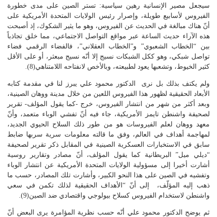
سيجعل مصير الإنسانية رهين سياسية: تستر الصين على مدى خطورة
الفيروس لأسابيع طويلة، وإصرار رئيس الولايات المتحدة الأمريكية على
أنّ هناك مبالغة في الحديث عن الفيروس، وهو ما يثير الشكوك، إذ أصبحت
هذه الآراء حديث الساعة عبر مواقع التواصل الاجتماعي، مما خلق تجاذباً
بين “الخطاب الشعبوي” و”الخطاب العقلاني”، فالفضاء الرقمي فضاء
تواصل شبكي، وهو ككل الشبكات نسيج إلا أنّه نسيج مبعثر، أو على الأقل
كثير الخيوط، وتشعبها يعود لطبيعته، وبالأخص لانفتاحه اللامتناهي(8).
ولم يكتف بذلك بل نرى الدكتور محمود علي يبرز لنا في مقدمة كتابه
الأبعاد الحقيقية لظهور هذا الفيروس اللعين من خلال مدينة ووهان الصينية،
وبعد أكثر من شهر من انتشار الفيروس، خرج -كما يقول المؤلف- تقرير
لصحيفة واشنطن تايمز الأمريكية، جاء فيه أنّ تفشي الوباء متعمد، وأنّ
معهد ووهان لعلم الفيروسات هو من طور ذلك السلاح الحيوي الجديد،
لمهاجمة أهداف في العالم، وفق ما قالته معلومات سرية سربها ضابط
سابق في الاستخبارات العسكرية الصينية في المقابل ذكر تقرير لصحيفة
“ديلي ميل” البريطانية كما يقول المؤلف، أنّ مصادر وتقارير روسية
أشارت أخيرا إلى مسؤولية الولايات المتحدة الأمريكية عن انتشار الوباء
وتفشيه في الصين على هذا النحو الكبير، وأشارت تلك المصادر، حسب ما
ذهب إليه المؤلّف، إلى أنّ “الأهداف الحقيقية لذلك تكمن في سعي
واشنطن لاستخدام الفيروس كسلاح بيولوجي واقتصادي ضد الصين(9).
ثم يوضح الدكتور محمود علي أنّه حسب نظرية المؤامرة يرى البعض أنّ