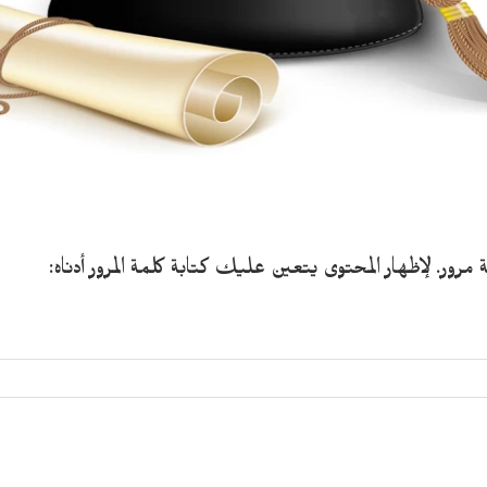
رور. لإظهار المحتوى يتعين عليك كتابة كلمة المرور أدناه: