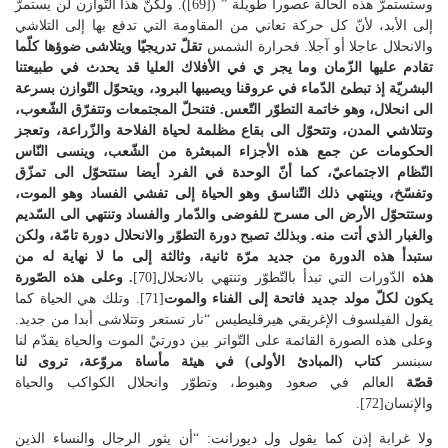
وستستمرّ هذه الحالة عصوراً طويلة ” ([69]). ولكنّ هذا التّوازن لن يستمرّ
إلى الأبد، لأنّ كل حركة تعاني من المقاومة التي تدفع بها إلى التلاشي
والانحلال عاجلا أو آجلا. فحرارة الشمس
تقلّ تدريجيّا ويتلاشى ضوؤها كلّما
تقادم عليها الزّمان وما يجر ي في الأفلاك العليا قد يحدث في طبيعتنا
البشريّة إذ تبطئ الدّماء في عروقنا ويصيبها البرود، ويتحوّل التّوازن بسرعة
الى انحلال، وهو خاتمة التطوّر التّعس. فتنحلّ المجتمعات وتتفرّق الشّعوب،
وتتلاشي المدن، وتتحوّل الى بقاع مظلمة لحياة الفلاحة والزّراعة، وتعجز
الحكومات عن جمع هذه الأجزاء المبعثرة من الشّعب، وينسى النّاس
النّظام الاجتماعيّ، كما أنّ الوحدة في الفرد أيضا ستتحوّل الى تمزّق
وتفسّخ، وينتهي ذلك التّناسق وهو الحياة إلى تفشي الفساد وهو الموت،
وستتحوّل الأرض الى مسرح للفوضى والدّمار والفساد وتنتهي الى السّديم
والغبار الذي أتت منه. وبذلك تصبح دورة التطوّر والانحلال دورة تامّة، ولكن
ستبدأ هذه الدورة من جديد مرّة ثانية، وثالثة إلى ما لا نهاية له من
هذه
الدّورات التي تبدأ بالتّطوّر وتنتهي بالانحلال[70]
. وعلى هذه الصّورة
يكون لكلّ مولد جديد فاتحة إلى الفناء والموت
[71]. وتلك هي الحياة كما
يقول الفيلسوف الإغريقي هيرقليطيس “نار تستعر وتتلاشى أبدا من جديد.
وعلى هذه الصورة القائمة على التّواتر بين دورتيْ الموت والحياة يقدّم لنا
سبنسر
كتاب (المبادئ الأولى) في هيئة مأساة مروّعة، تروى لنا
قصّة
العالم في صعود وهبوط، وتطوّر وانحلال الكواكب والحياة
والإنسان[72].
ولا غرابة إذن كما يقول ول ديورانت: “أن يثور الرجال والنساء الذين