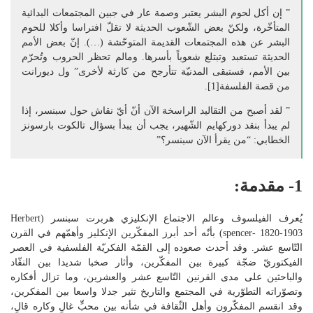
” إن أكل لحوم البشر يعتبر وصمة عار في جبين المجتمعات البدائية
المتأخّرة، ولكنّ بعض الشّعوب الحديثة لا تقلّ افتراسا وأكلا للحوم
البشر عن هذه المجتمعات القديمة المتوحّشة (…). إنّ بعض الأمم
الحديثة تستعبد وتبتلع شعوباً بأسرها. ومالم تحظر الحروب وتُحرّم
بين الأمم، فستبقى المدنيّة تتأرجح من كارثة لأخرى” ول ديورانت
من قصة الفلسفة[1].
” لقد أصبح من التقاليد الراسخة الآن أنّ أيّ نقاش حول سبنسر، إذا
لم يبدأ بنقد دوركهايم الشّهير، يجب أن يبدأ بسؤال تالكوت بارسونز
الخطابي: “من يقرأ الآن سبنسر؟”
1- مقدمة:
يُعرف الفيلسوف وعالم الاجتماع الإنكليزي هربرت سبنسر (Herbert
spencer- 1820-1903) بأنّه أحد أبرز المفكّرين الإنكليز وأهمّهم في القرن
التّاسع عشر. وقد أحدث صعوده إلى القمّة الفكريّة الفلسفية في العصر
الفيكتوريّ ضجّة كبيرة بين المفكّرين، وأثار صخبا شديدا بين النقّاد
والباحثين على مدى القرنين التّاسع عشر والعشرين، وما تزال أفكاره
وتصوّراته التطوّرية في المجتمع والتاريخ تثير جدلا واسعا بين المفكرين،
وقد انقسم المفكّرون وأهل الثّقافة في شأنه بين محبٍّ غالٍ وكاره قالٍ،