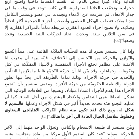
البداية وعاء كبيرا ينبض بالدم، ثم انقسم انقساماً داخلياً وأصبح أربع
حجرات، وتجمّعت الخلايا الصفراوية، التي كانت توجد في وقت ما في
جدار الأمعاء، ثم افترقت عن الأمعاء وتجمدت في عضو ويستمر التكامل
بعد الميلاد، فتصلب الهيكل العظمي وأصبحت أجزاء الجمجمة أكثر اتحاداً
وصلابة، ولا تصبح أجزاء العمود الفقري مرتبطة تماماً بالمراكز الفقارية إلا
في سن الثلاثين سنة. ويحدث اتحاد لحركات البنية الجسدية وتتخذ
وضعها”[62].
وإذا كان سبنسر يسرد لنا هذه التجلّيات المادّيّة القائمة على مبدأ التّجمع
والتّوازن والحركة من التّجانس إلى الاختلاف، فإنّه يريد أن يضرب لنا
الأمثلة على مظاهر تجمّع الأجزاء المنفصلة والأشياء المفكّكة في كتل
وتكوينات وجماعاتٍ. وقد بيّن لنا أن حركة التّجمّع غالبا ما يلازمها التقلّص
والتّحديد في حركة الأجزاء، وذلك تماما بالطّريقة التي يحدّ فيها تطور
الدولة والأنظمة الحكوميّة من حريّة الأفراد. ويضيف سبنسر بأن “تجمع
الأجزاء هذا يقدم للأجزاء اعتمادا متبادلا، ونسيجا من العلاقات الوقائية التي
تشكل التصاقا ينمي التضامن والاتحاد المشترك من أجل البقاء. كما أن
عملية التجمع هذه تحدث تحديداً أكبر في شكل الأجزاء وعملها.
فالسديم لا
شكل له، ومع ذلك فقد تكون منه نظام الكواكب الاهليلجي البيضاوي
وخطوط سلاسل الجبال الحادة الى آخر ما هنالك”
[63].
وبيّن سبنسر لنا طبيعة الانسجام والتّنافر، وتحوّل الواحد منهما إلى الآخر
بالحركة. بقوله: “فقد كان السديم الأول مركبا من مادة متجانسة يشبه