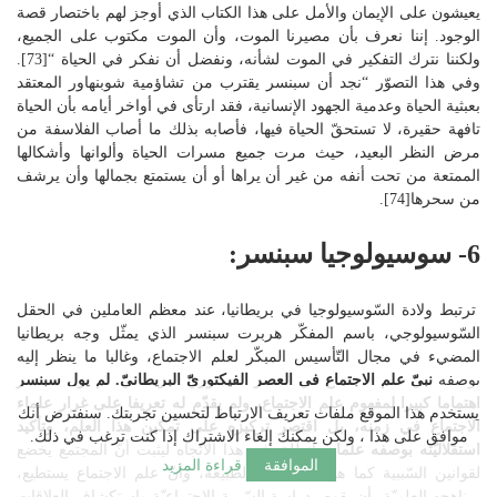
يعيشون على الإيمان والأمل على هذا الكتاب الذي أوجز لهم باختصار قصة
الوجود. إننا نعرف بأن مصيرنا الموت، وأن الموت مكتوب على الجميع،
ولكننا نترك التفكير في الموت لشأنه، ونفضل أن نفكر في الحياة “[73].
وفي هذا التصوّر “نجد أن سبنسر يقترب من تشاؤمية شوبنهاور المعتقد
بعبثية الحياة وعدمية الجهود الإنسانية، فقد ارتأى في أواخر أيامه بأن الحياة
تافهة حقيرة، لا تستحقّ الحياة فيها، فأصابه بذلك ما أصاب الفلاسفة من
مرض النظر البعيد، حيث مرت جميع مسرات الحياة وألوانها وأشكالها
الممتعة من تحت أنفه من غير أن يراها أو أن يستمتع بجمالها وأن يرشف
من سحرها[74].
6- سوسيولوجيا سبنسر:
ترتبط ولادة السّوسيولوجيا في بريطانيا، عند معظم العاملين في الحقل
السّوسيولوجي، باسم المفكّر هربرت سبنسر الذي يمثّل وجه بريطانيا
المضيء في مجال التّأسيس المبكّر لعلم الاجتماع، وغالبا ما ينظر إليه
بوصفه
نبيّ علم الاجتماع في العصر الفيكتوريّ البريطانيّ.
لم يول سبنسر
اهتماما كبيرا لمفهوم علم الاجتماع، ولم يقدّم له تعريفا على غرار علماء
يستخدم هذا الموقع ملفات تعريف الارتباط لتحسين تجربتك. سنفترض أنك
الاجتماع في زمنه، بل اقتصر تركيزه على تمكين هذا العلم، وتأكيد
موافق على هذا ، ولكن يمكنك إلغاء الاشتراك إذا كنت ترغب في ذلك.
استقلاليّته بوصفه علما،
وانطلق في هذا الاتّجاه ليثبت أنّ المجتمع يخضع
الموافقة
قراءة المزيد
لقوانين السّببية كما هو الحال في الطبيعة، وأنّ علم الاجتماع يستطيع،
بمناهجه العلميّة، أن يقوم بدراسة السّببية الاجتماعيّة واستكشاف العلاقات