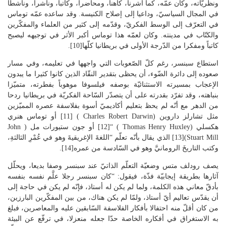
ونظريّاته، وكان عمّه، كما أشرنا، كاهنا، ومحاضرا، وكاتبا، وناشراً، وناشطا
في المجال السياسيّ، وداعيا إلى إصلاح الكنيسة. وقد ساعده عمّه توماس
في التعرّف إلى الوسط الفكريّ، وقدّمه إلى كثير من العلماء والمفكّرين
والكتّاب في مدينته. وكان لعمّه هذا توماس أكبر الأثر في توجيهه ليصبح
كاتباً ومفكرا من الدّرجة الأولى في بريطانيا كلّها[10].
استطاع سبنسر، رغم كلّ الصّعوبات التي واجهها في تعليمه، وفي مسار
صعوده إلى دائرة الضّوء، أن يحظى بتقدير النقّاد الذين كانوا كثيرا ما يبدون
الإعجاب بمسيرته الاستثنائيّة بوصفه فيلسوفا موهوباً بفطرته، متميّزا
بنباهته، وقد تفرّد بقدرته على أن يتصدّر السّاحة الفكريّة في بريطانيا ردحا
من الدهر مع أنّه لم يحظ بتعليم أكاديميّ أسوة بفلاسفة عصره المميّزين
مثل تشارلز داروين (Charles Robert Darwin ) [11] أو توماس هنري
هكسلي (Thomas Henry Huxley ) “[12] أو جون ستيورات مل ( John
Stuart Mill)[13] الذي يقال بأنّه تعلّم “اللغةَ الإغريقيةَ وهو في عُمْرِ الثالثةِ،
وكتب التاريخَ الرومانيَّ وهو في السّادسة من عمره[14].
يصف رودلف متس وضعيّة التعلّم الذاتيّ عند سبنسر وصفا بديعا، ويحلّل
آثارها بطريقة إيجابيّة فذّة، فيقول: “كان سبنسر رجلا علَّم نفسه بنفسه
بأدقّ معاني هذه الكلمة، ولما لم يكن له أستاذ، فإنّه لم يكن في حاجة إلى
أن يقدّس تعاليم أيّ أستاذ، ولمّا لم يكن هناك، من بين المفكّرين البارزين،
من كان أقلّ منه احتفالا بأفكار الفلاسفة السّابقين عليه والمعاصرين، فبلغ
به الاستغراق في أفكاره الخاصة حدّا جعله منعزلا، في ترفّع عن البيئة