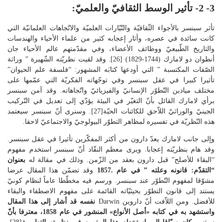
3- 2- تأثير الوسط الثقافيّ والعلميّ:
تأثر سبنسر بالأجواء الثّقافيّة والتّيّارات العلميّة والاتّجاهات العلمانيّة التي
كانت سائدة في عصره، وأثار إعجابه كثير من علماء الأحياء والهندسات
والتاريخ الطّبيعيّ ووظائف الأعضاء، وفي مقدّمتهم عالم الأحياء جان
أنطوان دو لامارك (1744-1829) [26]. وقد لقيت نظريّته الشّهيرة ” وراثة
الصّفات المكتسبة ” التي أودعها كتابَه المشهور: “فلسفة علم الحيوان”
تأثيرا كبيرا في عقل سبنسر وفي توجّهاته الفكريّة التي عمّمها على
مختلف ميادين التّطوّر الإنسانيّ والفيزيائيّ واتّجاهاته. وقد آمن سبنسر
برأي لامارك القائل بأنّ التغيّر في البيئة يؤدّي إلى تعديل في التّركيب
الجينيّ والوراثيّ اللاّحق للكائنات الحيّة[27]. وسنرى أنّ سبنسر سيعتمد
هذه النّظريّة في تفسيره لمظاهر التطوّر البيولوجيّ والاجتماعيّ لاحقا.
وإلى جانب لامارك يعدّ دارون من أكثر المفكّرين تأثيرا في عقل سبنسر.
وقد هام بنظريّته إعجابا. ويرى معظم النقّاد أنّ سبنسر استخدم مفهوم
“البقاء للأصلح” قبل دارون بعقد من الزّمن. وذلك في مقالة له
بعنوان
“
التقدّم: قانونه وعلته ” في عام .1857
وقد تضمّن هذا المقال عرضا
مشوّقا لمفهوم التّطوّر عند سبنسر. ورسم فيه مخطّطا عاماً لنظام كونيّ
يستند إلى قانون التطوّر بحيثيّاته القائمة على مفهوم الاصطفاء والبقاء
للأفضل. ومن اللاّفت أنّ داروين Darwin
نفسه قد أشار إلى هذا المقال
واستشهد به في كتابه «أصل الأنواع» المنشور في عام 1858، معترفا بأنّ