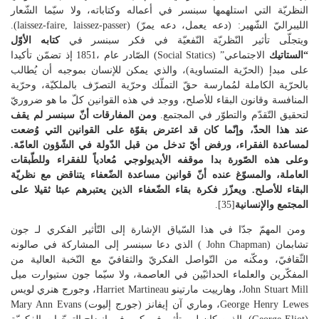
النظريّة التي استلهمها سبنسر في أعماله وكتاباته، ولا سيّما الشّعار
الليبراليّ الشّهير: (دعه يعمل، دعه يمرّ) (laissez-faire, laissez-passer).
ويتجلّى تأثير النّظريّة النّفعيّة في فكر سبنسر في
كتابه الأوّل
“الستاتيك
الاجتماعي” (Social Statics) الصّادر عام ،1851 إذ تضمّن تأكيدا
على مبدإ (الحرّية المتساوية)، والذي يمكن للإنسان بموجبه أن يُطالب
بالحرّية الكاملة لمُمارسة حقّ التملّك وحرّية التصرّف بالملكيّة، وحرّية
المنافسة وقانون البقاء للأصلح، ووجد في هذه القوانين كلّ ما هو ضروريّ
لتحقيق التّقدّم والتطوّر في المجتمع.
ومن المفارقات أنّ سبنسر لم يقف
عند هذا الحدّ، وإنّما كان قد اعترض بقوّة على القوانين التي وُضعت
لمساعدة الفقراء، ورفض أيّ تدخل من قبل الدّولة في الشّؤون العامّة.
وعلى هذه الصّورة بدا موقفه الأيديولوجي مُعادياً للفقراء وللطّبقات
العاملة، والمسوّغ عنده أنّ قوانين مساعدة الضّعفاء يتناقض مع نظريّة
البقاء للأصلح. ويعزّز فكرة بقاء الضّعفاء الذين يعتبرهم عبئا ثقيلا على
المجتمع والإنسانية
[35].
ومن المهمّ جدّا في هذا السّياق الإشارة إلى التّأثير الفكري لـ جون
تشابمان (John Chapman ) الذي دعا سبنسر إلى المشاركة في صالونه
الثّقافيّ، ومكّنه من التّواصل الفكريّ والثقافيّ مع النّخبة العالية من
المفكّرين والعلماء الحداثيّين في العاصمة، ولا سيّما جون ستيوارت ميل
John Stuart Mill، وهارييت مارتينو Harriet Martineau، وجورج هنري لويس
George Henry Lewes، وماري آن إيفانز (جورج إليوت) Mary Ann Evans