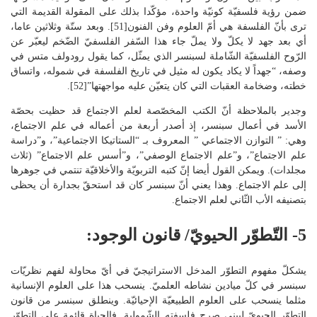
ضمن رؤية فلسفيّة كونيّة واحدة، مؤكّدا بذلك على المقولة القديمة التي
ترى بأنّ الفلسفة هي أمّ العلوم وفن الفنون[51]. وبعد ستّة وثلاثين عاما،
أي بعد جهد لا يكلّ ولا يملّ جاء هذا السّفر الفلسفيّ الضّخم ليعبّر عن
الرّوح الفلسفيّة الشّاملة لسبنسر الذي يمثّل، كما يقول رودولف متس في
وصفه، “جهداً لا يكاد يكون له مثيل في تاريخ الفلسفة في شموله، واتساق
خطته، وضخامة العقبات التي كان يتعيّن عليه مواجهتها”[52].
وجدير بالملاحظة أنّ الكتب المخصّصة لعلم الاجتماع قد حظيت بحصّة
الأسد في أعمال سبنسر، إذ أصدر أربعة من أعماله في علم الاجتماع،
وهي: ” التوازن الاجتماعي ” المعروف بـ “الستاتيكا الاجتماعية”، و”دراسة
علم الاجتماع”، و”علم الاجتماع الوصفي”، و”أسس علم الاجتماع” (ثلاث
مجلدات). ويمكن القول أيضا إنّ كتبه التربويّة والأخلاقيّة تنتمي في جوهرها
إلى علم الاجتماع. وهذا يعني أنّ سبنسر كان قد استحقّ بجدارة أن يحظى
بتصنيفه الأب الثّاني لعلم الاجتماع.
5- التّطوّر الحيويّ/ قانون الوجود:
يشكلّ مفهوم التطوّر المدخل الاستراتيجيّ في أيّ محاولة لفهم نظريّات
سبنسر في كلّ ميادين نشاطه العلميّ. ينسحب هذا على العلوم الإنسانية
مثلما ينسحب على العلوم الطبيعيّة الإحيائيّة. وينطلق سبنسر من قانون
التطوّر الحيويّ ليبني صرح فلسفته الشّمولية. فالحياة قائمة على التطوّر