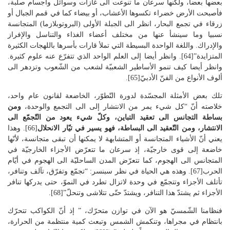
بعضها بعضا، ولكنها سرعان ما تنوعت الى غازات وسوائل وأجسام صلبة،
فأصبحت الأرض خضراء تكسوها الأعشاب، أو بيضاء كما في قمم الجبال أو
زرقاء في تجمع البحار، انظر الى الجبلة الأولى (البروتوبلازما) المتجانسة
نسبيا وما سينشأ عنها من مختلف أعضاء الغذاء والتناسل والإفراز
والإدراك. واللغة الواحدة البسيطة التي تملأ قارات بأسرها باللهجات الكثيرة
المتزايدة”[64]. وانظر أيضا إلى العلم الواحد الذي تتفرّع عنه علوم كثيرة.
وانظر أيضا كيف تنمو الأساطير الشعبيّة لشعب من الشّعوب وتزدهر الى
ألوف الأنواع من الفنّ الأدبيّ[65].
تلك بعض الأمثلة المجسّدة لدورة التّطوّر، الخاضعة لقانون عام واحد،
خلاصته أنّ “كل شيء يمر من الانتشار إلى الى التجمع والوحدة،
ومن
بساطة التجانس الى تعقيد التباين،
وكلّ شيء يعود من التّجمّع الى
الانتشار، ومن التّعقيد الى البساطة، فهو يسير في تيّار الانحلال
[66]. وهذا
يعني أنّ الأشياء المتجانسة أو المتشابهة لا يمكنها أن تبقى متجانسة، لأنّها
خاضعة إلى قوى خارجيّة، إذ سرعان ما تتعرّض الأجزاء الخارجيّة في
المتجانس الى الهجوم، كما تتعرّض المدن الساحليّة الى الهجوم في أيّام
الحرب[67]. وهذه هي الحياة في نظر سبنسر: “تجمّع وتفرّق، تآلف وتنافر،
تأتلف الأجزاء وتتجمّع في وحدة لاتزال تطرد في النموّ، حتى يدركها تنافر
الأجزاء ثم يشتدّ هذا التنافر، ويشتدّ حتّى تتلاشى وتنحلّ”[68].
فنظامنا الشّمسيّ هو الآن في توازن متحرّك، ” إذ أنّ الكواكب تتحرّك
بانتظام في مجراها، وتنكمش الشمس وتبعث كمية منتظمة من الحرارة،