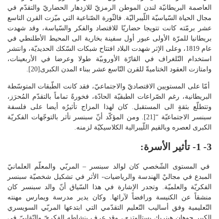
العاصمة البريطانيّة لندن الموطن الرمزيّ للازدهار الحضاريّ والتقدّم في
مجال الحياة السّياسيّة اللّيبراليّة. فالثّورة الصّناعية التي ميّزت القرن التاسع
عشر برمّته كانت تتويجا حضاريّا للاقتصاد والفكر والسّياسة، وقد شهدت
بريطانيا للمرّة الأولى عبور أول سفينة بخارية الى المحيط الأطلنطي في
عام 1819، وعلى الإثر شهدت البلاد افتتاح شبكات السّكك الحديديّة، وانتشر
استخدام التّلغراف في القارّة الأوروبيّة طولا وعرضا في الأربعينات،
وامتازت العقود الختاميةّ للقرن التّاسع عشر ببناء المدن الكبرى[20].
أمّا على المستويين الاقتصاديّ والاجتماعيّ، فقد كانت الطّبقات المتوسّطة
البريطانية، رغم الصّراعات الطبقيّة الحادّة، فخورةً تماماً بالتقدّم المُحرَز،
وتتطلّع بثقةٍ الى المستقبل. كان لهذا المزاج تأثيرُه أيضا على فلسفة
سبنسر الاجتماعيّة “[21]. ومن المؤكّد أنّ سبنسر تأثر بالتوجّهات الفكريّة
الكبرى لعصره وبالقيم اللّيبرالية الكلاسيكيّة لزمنه.
3- 1- تأثير الأسرة:
في المستوى الشّخصي كان لوالد سبنسر – المربّي والمعلّم العلمانيّ
المبدع في مجاليْ الهندسة والرياضيات- الأثر في تشكيل شخصيّة سبنسر
الفكريّة والعلميّة. وتجدر الإشارة في هذا السّياق أنّ والد سبنسر كان
منشقاً عن الكنيسة ورافضاً لآرائها. وكان يدير مدرسة ويمارس مهنته
التّعليمية وفق أساليب التّعليم التقدّمي التي ابتدعها المربّي السويسري
الكبير جوهان هينريك بستالوتزي، وقد عرف بنشاطه الفكريّ والنّقابيّ في