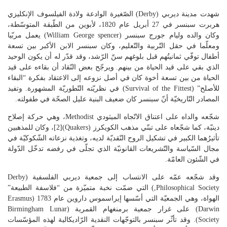
شهدت مدينة ديربي (Derby) الصّغيرة الوادعة ولادة الفيلسوف الإنكليزي
هربرت سبنسر في 27 أبريل عام 1820، لأبوين من الطّبقة المتوسّطة،
وكان والده وليام جورج سبنسر (William George spencer) يعمل مربّيا
ومعلّما في حقل التّربية والتّعليم، وكان سبنسر الابن الأكبر بين تسعة
أطفال توفّي ثمانيتُهم قبل بلوغهم سنّ الرّشد، وقد قدّر له أن يكون الوحيد
الذي بقي على قيد الحياة من بينهم. ويرجّح بعض النّقاد أن بقاءه على قيد
الحياة من بين تسعة أخوة كان في أصل نزوعه إلى الاعتقاد بفكرة “البقاء
للأصلح” (Survival of the Fittest) في نظريّته التّطوريّة المشهورة. وتفيد
المصادر التّاريخيّة أنّ سبنسر كان ضعيف البنية عليل الصحّة في طفولته.
شجّعه والداه على اعتناق الاتّجاه الميثودي Methodist، وهي حركة إصلاح
دينيّة، كما شجّعاه على تبنّي مذهب الكويكرز (Quakers)[2]، وكان للمذهبين
تأثيرُهما الكبير في تشكيل الروح النّقديّة لديه، وتغذية نزعاته الشّكوكيّة في
مجال السّياسة والتّشريعات القانونيّة الذي تجلّى في رفضه تدخّل الدّولة
في الشّئون العامّة.
وقد شجّعه عمّه على الانتساب إلى جمعية ديربي الفلسفية (Derby
Philosophical Society,) التي ضمّت نخبة متميّزة من “فلاسفة الطبيعة”
الهواة، وهي الجمعيّة التي أسّسها إيراسموس داروين عام 1783 (Erasmus
Darwin) على غرار جمعية برمنغهام القمرية (Birmingham Lunar
Society). وقد تأثّر سبنسر بالتوجّهات النقدية الرّاديكالية لهذه المؤسّسات