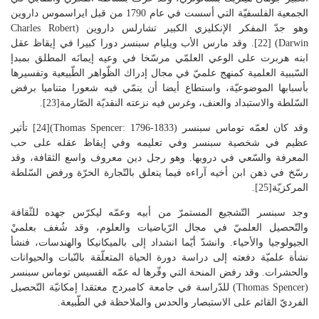
الجمعية الفلسفيّة التي أسست في عام 1790 من قبل ايراسموس داروين
وهو جدّ المفكر الإنكليزي الكبير تشارلس داروين (Charles Robert
Darwin) [22]. وقد مارس الأب ويليام سبنسر دورا كبيرا في إيقاظ عقل
ابنه هربرت على الوعي العلمّي مرسّخا في وعيه إيمانَه المطلق بمبدإ
السّببية العلمية كمنهج علميّ في مجال إدراك الظّواهر الطّبيعية وتفسيرها
بأسبابها الموضوعيّة، واستطاع أيضا أن ينمّي فيه شعورا متناميا برفض
السّلطة والاستبداد والعنف، وغرس فيه نزعته النقديّة الصّارمة[23].
وقد كان لعمّه توماس سبنسر (Thomas Spencer: 1796-1833)[24] تأثير
عظيم في شخصية سبنسر وفي تعليمه وفي إيقاظ عقله على حب
المعرفة والسّعي في دروبها. وهو رجل دين معروف واسع الثقافة، وقد
رسّخ في ذهن ابن أخيه آراءه فيما يتعلق بالتّجارة الحرّة ورفض السّلطة
المركزيّة[25].
وجد سبنسر التّشجيع المستمرّ من أبيه وعمّه ليكرّس جهده للثّقافة
والتّحصيل العلميّ في مجال الرّياضيات والعلوم، وقد شُغف بعلميْ
الجيولوجيا والأحياء. وانشدّ أيّما انشداد إلى بالميكانيكا والهندسات، فنشأ
نشأة علميّة دفعته إلى دراسة دورة الحياة المتعلّقة بالنّبات والحيوانات
والحشرات. وقد رفض المنحة التي وفّرها له عمّه القسيس توماس سبنسر
(Thomas Spencer) للدّراسة في جامعة كامبردج معتقدا إمكانيّة التّحصيل
الفرديّ القائم على الاستبصار والحدس والملاحظة في الطّبيعة.