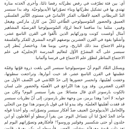
أي: بين فئة تطرّفت في رفض نظريّاته رفضا تامّا، وأخرى اتّخذته منارة
تهتدي بها في تشكيل نظريّاتها وبناء تصوّراتها الأيديولوجيّة. وقد بدا سبنسر
الندّ البريطاني العنيد لأقطاب الفكر الألمانيّ في مستوى التّأثير الفلسفّي
العميق والحضور السّوسيولوجي الطّاغي لكلّ من كارل ماركس وهيغل
وفيبر، مثلما بدا منافسا لامعا لروّاد السّوسيولوجيا الفرنسيّة المشاهير
أمثال أوغست كونت ودوركهايم الذين تألّقوا في القرن التاسع عشر،
وأشعّوا بقوة في القرن العشرين بوصفهم الوجه المشرق للفكر والفلسفة
وعلم الاجتماع منذ ذلك التاريخ، وحتى يومنا هذا. وباختصار يُنظر إلى
سبنسر على أنّه المشرّع الأوّل لتعاليم المدرسة الإنجليزيّة في علم
الاجتماع المناظر لتطوّر علم الاجتماع في فرنسا وألمانيا.
ويسجّل النقّاد اليوم أنّ سوسيولوجيا سبنسر التي بلغت ذروة قوّتها وقمّة
عظمتها في القرن التاسع عشر، قد خبت أنوارها، وتراجعت سطوتها،
وخفتت أهمّيتها، وانحسر حضورها إلى حدّ التّلاشي في النّصف الأول من
القرن العشرين. وقد ورد هذا التّراجع في الأهميّة والحضور على لسان
تالكوت بارسونز الذي قال متسائلا: من يقرأ سبنسر اليوم؟ وكان من
جوابه: لا أحد! وهذا يرمز، من وجهة نظر بارسونز، إلى أنّ نظريات سبنسر
قد فقدت أهمّيتها العلميّة. وقد يبدو لنا في قول بارسونز هذا نوع من التجنّي
والتّحامل الأيديولوجيّ العنيف ضدّ أفكار سبنسر وتصوّراته، ولو أخذنا قوله
مأخذ الجدّ لحقّ لنا أن نتساءل اليوم: من يقرأ أرسطو أو أفلاطون أو ابن
خلدون أو حتى شكسبير وفولتير وروسو؟! فأفكارهم وتصوّراتهم اليوم لم
تعد ذات قيمة معرفيّة بمقياس العصر. فأرسطو لم يكن يعرف قانون