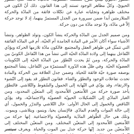
الحيويّ، وكلّ مظاهر الوجود تستند إلى هذا القانون. ذلك أنّ الكون في
مختلف ظواهره وتجلياته عبارة عن تكتّلات فائقة من المادّة والحركة
المتلازمتين أبدا ضمن سيرورة من الجدل المستمرّ بينهما، إذ لا توجد حركة
إلاّ في مادّة، ولا توجد مادّة من دون حركة.
ومن صميم الجدل بين المادّة والحركة ينشأ الكون، وتولد الظواهر، وتنشأ
الأشياء سواء أكان الأمر في المادة الجامدة أم الحيّة، أم في المادّة الفائقة
التي تتمثّل في ظواهر العقل والمجتمع. فالكون مادّة تلازمها الحركة ويؤدّي
التّفاعل بينهما إلى ولادة المادّة الحيّة التي تنشأ من هذا التّفاعل الكونيّ بين
المادّة والحركة، ومن ثَمّ يحدث التّطوّر من المادّة الحيّة إلى التّكوينات
العضويّة الحيّة. وفي ظلّ هذه الدّورة المستمرّة من التّفاعل، ينشأ المجتمع
بوصفه صورة حيّة فائقة للحياة. وضمن جدل العلاقة بين الحركة والمادة
تحدث تفاعلات الوجود والتطوّر والفناء. فقانون التطوّر قد يقود إلى النّشوء
والارتقاء، وقد يؤدّي في النّهاية إلى الخمول والسّقوط والتّلاشي. فالتطوّر
يأخذ صورة حركة من اللاّمتعين اللاّمحدود إلى المتعيّن المحدود، ومن
الغبار المادّي إلى التّشكيلات الحيويّة العضويّة والاجتماعيّة، وقد يؤدّي
التّناقض والخمول إلى الحال الأولى: حال التّلاشي والتذرّر والخمول، أي
إلى حالة الموات والعدم المادّي. فالإنسان يحيا، وينمو، ويتلاشى، ويموت.
وتلك هي حال الظّواهر المادّية والعضويّة والاجتماعية. إنها حركة من
اللاّمتعين اللاّمحدود إلى المتعيّن المختلف. ومن المتعيّن المختلف إلى
اللاّمتعيّن من جديد. إنّها حركة جدل بين الموت والحياة. ويعرف
سبنسر