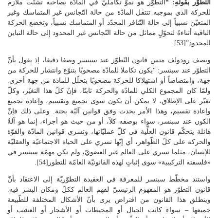
التطوّر بقولهِ: “
التطوّر هو نموّ تكامليّ في المادّة يصاحبه تشتّت ملازم
للحركة الذي بموجبه تنتقل المادّة من حالة التّجانس غير المتماسك وغير
المتعيّن نسبياً إلى حالة التّنافر المحدّد أو المتماسك نسبياً، وتخضع الحركة
الباقية أثناءهُ لتحوّلٍ مماثل من حالة التّجانس غير المحدود إلى حالة التباين
المحدود”[53].
ويصف رودولف متس قانون التّطوّر عند سبنسر وصفا دقيقا، إذ يقول بأنّ
التطوّر عند سبنسر: “يكون تكاملا للمادّة مصحوبًا بتنوّع وانتشار للحركة من
جهة، وامتصاصاً أو استهلاكا للحركة مصحوبًا بتحلّل للمادة من جهة أخرى.
ولمّا كان المجموع الكلي للمادّة والحركة ثابتًا، فإنّ كلّ هذا التغيّر، وكلّ
تغيّر على الإطلاق، لا يمكن أن يكون سوى تجميع وتقسيم، وإعادة تجميع
وإعادة تقسيم، وهذا الأمر يحدث وفق قوانين آليّة بحتة. وعلى ذلك فإنّ
الكون عند سبنسر، سواء بوصفه كلاّ، أو من حيث هو أجزاء، إنما هو آلةٌ
هائلة يتحكّم قانون العلِّية في كلّ عمليّاتها، وتسري قوانين المادّة والقوّة
والحركة على كلّ الظّواهر، أي إنّها تسري على الحياة الاجتماعيّة والعقليّة
للإنسان، مثلما تسري على العالم غير العضويّ، ولم تكن مهمّة سبنسر في
«فلسفته التركيبية» سوى إثباتٍ لهذه القانونيّة العامّة للتطور[54].
واستند مخطّط سبنسر للمعرفة في العقيدة التطوّريّة إلى الاعتقاد بأنّ
قانون التطوّر هو المفهوم الرئيسيّ لفهم العالم ككلّ ومكان البشر فيه.
وينطلق هذا القانون من افتراض يرى بأنّ الأشكال المختلفة للطّبيعة
جميعها – سواء كانت الجبال أو المحيطات أو الأشجار أو العشب أو