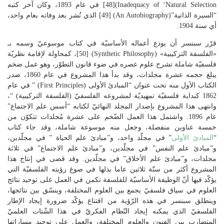
Inadequacy of ‘Natural Selection)[48] في عام 1893، وكان آخر كتبه
“السيرة الذاتية”(An Autobiography) [49] الذي نُشر بعد وفاته بعام واحد،
أي سنة 1904.
قرّر سبنسر أن يودع أعماله الأساسيّة في كتاب موسوعيّ وسمه بـ
«الفلسفة التركيبية» (Synthetic Philosophy) [50]، كمحاولة لإقامة نظريّة
فلسفيّة شاملة تشرح علوم عصره في ضوء قانون التطوّر، وهو عمل ضخم
يبلغ حجمه عشرة مجلدات، وقد بدأ هذا المشروع في عام 1860، صدر
الكتاب الأول منه تحت عنوان “المبادئ الأولى (First Principles) ” في عام
1862 كبداية فلسفيّة تمهيديّة لمشروعه الفلسفيّ (الفلسفة التركيبية) “،
وانتهى هذا المشروع بإصدار المجلد النهائيّ لكتابه “أسس علم الاجتماع”
عام 1896. واشتمل هذا العمل الضّخم على عشرة مُجلدات تتكوّن من
خمسة عناوين منفصلة، وجعل منه موسوعة شاملة، وقد جاء كتاب
“
المبادئ الأولى
” في مجلّد واحد، و”مبادئ علم الحياة ” في مجلّدين،
و”مبادئ علم النفس” في مجلّدين، و”مبادئ علم الاجتماع” في ثلاثة
مجلدات، و”مبادئ علم الأخلاق” في مجلّدين. وقد قضى في إنتاج هذا
المشروع أكثر من ستّة ثلاثين عاما بذلها في صوغ رؤيته الفلسفيّة التي
يؤكّد فيها أنّ الوظيفة الأساسيّة للفلسفة تكمن في العمل على توحيد نتائج
العلوم في سياق فلسفيّ يجمع بين العلوم المختلفة، وينسّق بين نتائجها،
وينطلق سبنسر في هذه الرّؤية من اقتناع يؤكّد ضرورة إيجاد الإطار
الفلسفيّ الذي يمكنه إيجاد النّظام الفكريّ في هذا الشّتات العلميّ
المتضارب بين الفنون والعلوم المختلفة، والعمل على توحيد مساراتها