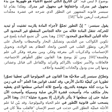
بوضوح لا لَبس فيه: “
أن التاريخ الكلي لجميع الأشياء هو ظهورها من بدء
مجهول غير مدرك، واختفاؤها في مجهول غير مدرك.
وهكذا يقدّم لنا
سبنسر قانونه المشهور عن التطوّر الذي شرحه في عشرة مجلّدات
استغرقت أربعين عاماً” ً[58].
يقول سبنسر: ” إنّ التطور تجمّعٌ لأجزاء المادة يلازمه تشتيت أو تبديد
للحركة، تنتقل المادة خلاله من حالة التجانس المنقطع غير المحدود الى
حالة التباين المتلاصق المحدود.”
[59]. وهذا يعني “
أ
ن تجمع المادة يتّضح في
تكوين الكواكب من السّديم، وتشكيل البحار والمحيطات والجبال على
الأرض، وتطوّر القلب في الجنين واتحاد العظام بعد الولادة، وتحويل
الإحساسات والذكريات الى معرفة وفكر، ومن معرفة وفكر الى علم
وفلسفة”[60]. ومن ثَمّ يوضح هذا القانون تطوّر الظّواهر الاجتماعية،
فالعائلات والأسر تحوّلت بالتّراكم والتزايد والتّفاعل الى قبائل وعشائر،
ومنها إلى مدن ودول واتّحادات إقليمية وأحلاف.
وتطرّق سبنسر إلى صلاحيّة هذا القانون في الجيولوجيا التي تعطينا تصوّرا
تطوريا عن كيفيّة تكامل الأرض، وقد كشف قوانين هذا العلم “أنه في زمن
ما بردت كتلة متوهجة بالتدريج، وأصبح ثلاثة أخماس سطحها الذي يغطيه
بخار متكثف ماء، وأصبحت قشرة الأرض صلبة وسميكة وأصبحت الآن
صلبة حتى إن سطحها لا يتأثر بالزلازل إلا بصورة ضئيلة”
[61]
. وهذا الأمر
ينسحب على قانونية التّطور في
علم الحياة والبيولوجيا، وقد بيّن لنا علم
الأجنّة عمليّة التطوّر التي حدثت في جسم الإنسان “فالقلب مثلاً كان في