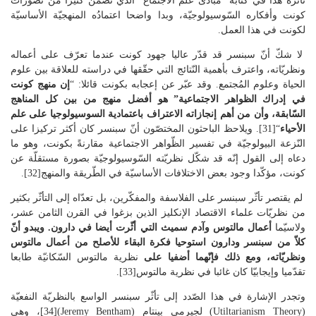
تأثّره هذا في كتابه “مبادئ علم الاجتماع” الذي تضمّن كثيرا من تصوّرات
كونت وأفكاره السّوسيولوجيّة، وبدا واضحا اعتمادُه المنهجيّة الأساسيّة
لكونت في هذا العمل.
لا شكّ أنّ سبنسر قد قدّر عاليا جهود كونت عندما تعرّف على أعماله
ونظريّاته، واعترف بأهمية النّتائج التي حقّقها في دراسته للعلاقة بين علوم
الحياة وعلوم المُجتمع. وقد عبّر عن إعجابه بكونت قائلا: “
إن منهج كونت
في إدراك الظواهر الاجتماعية” هو أفضل منهج من بين كل المناهج
السّابقة، وأن من أهم إنجازاته الاعتراف باعتمادية السوسيولوجيا على علم
الأحياء
“[31]. ويلاحظ الباحثون المختصّون أنّ سبنسر كان أكثر تركيزا على
النّزعة البيولوجيّة في تفسير الظّواهر الاجتماعية مقارنةً بكونت، وهو ما
دعاه إلى القول إنّه قد شكّل نظريّته السّوسيولوجيّة بصورة مستقلّة عن
كونت، مؤكّدا وجود بعض الاختلافات الأساسيّة في الطّريقة والمنهج[32].
لم يقتصر تأثّر سبنسر على الفلاسفة والمفكّرين، بل تعدّاه إلى التأثّر بكثير
من نظريّات علماء الاقتصاد الإنكليز الذين بزغوا في القرن الثامن عشر،
ولاسيّما
أعمال مالتوس وآدم سميث التي أثّرت أيضا في دارون. ويبدو أنّ
كلاّ من سبنسر ودارون استوحيا فكرة البقاء للأصلح من أعمال مالتوس
ونظريّاته، ومع ذلك فإنّهما أضفيا على
نظرية مالتوس السّكانيّة طابعا
تقدّميا وإيجابيّا كان غائبا في نظرية مالتوس[33].
وتجدر الإشارة في هذا الصّدد إلى تأثّر سبنسر الواسع بالنظريّة النفعيّة
(Utiltarianism Theory) لجيرمي بينتام (Jeremy Bentham)[34]، وهي