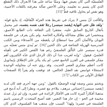
الفلسفيّة التي كان يعيش فيها، وممّا ساعد على هذا الانعزال ذلك التقطّع
الذي كان يتسم به تعليمه، وعلى الأخص ضآلة معرفته باللغات الأجنبية،
وهو نقص لم يحاول تلافيه قطّ”[15].
واللاّفت أنّ متس لا يتردّد في تقريظ هذه العزلة الثّقافيّة، إذ يتابع قوله:
“
ولقد ظل حتى النهاية [يقصد سبنسر] رجلا ثقف نفسه بنفسه،
غير محمل
بأثقال التاريخ السابق عليه، مفتقرا إلى الثقافة ذات الطابع الأعمق،
ومنحصرا في نطاق مشاكله وأفكاره الخاصة. ولم يكن يعرف عن فلسفة
اليونان والألمان أكثر مما استطاع أن يلتقطه من الأصدقاء ومن الكتب
المدرسية الهزيلة الشائعة في ذلك الحين”[16]. ثم يُبدي متس تعجبّه من
قدرة سبنسر على التألّق الفلسفيّ رغم هذا النّقص الكبير في تأهيله
العلميّ، فيقول: “وإنه لغريب جدا أن ذلك الرجل الذي عدّه الكثيرون أهم
مفكر فلسفي في القرن التاسع عشر، لم يكد يتأثر على الإطلاق بإيمانويل
كانت أعظم مفكري العصر الحديث. وقد روَي عنه أن محاولته الوحيدة
لاستجلاء غوامض نقد العقل الخالص، قد توقفت ولم يقرأ إلا الصفحات
القلائل الأولى من الكتاب”[17].
ويختتم متس وصفه لهذه الوضعيّة بالقول: “ومن جهة أخرى فقد كان لديه
[يقصد سبنسر] إحساس مرهف، يتلاءم مع عصره، ونظرا إلى أنه أدمج في
مذهبهً أفكاراً كثيرة كانت هي الأفكار الرائدة في عصره، وإن لم تزل عندئذ
مخيمة في الجو – إن جاز هذا التعبير- فقد أصبح المتحدث الرسمي باسم
الفلسفة في عصره؛ ولهذا ً السبب فإن مذهب هذا الفيلسوف الذي كان