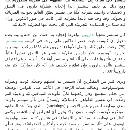
سبنسر كان سبّاقا إلى استخدام هذا المفهوم في نظريته التطورية
[28]،
ومع ذلك لم يخْفِ سبنسر أبدا إعجابه بنظريّة دارون في التطوّر
والاصطفاء، واعتمد نظريّته كلّيا في تفسير تطوّر العالم بجوانبه الفيزيائيّة
والحيويّة. وقد وجد فيه تأييداً لنظريّته التي كانت في طور التّكوين. ورأى
فيه شيئا من المساندة التّجريبيّة التي كان يبحث عنها لنظريّته الانتقائيّة.
كان سبنسر معجباً
بداروين
، ولفرط إعجابه به، حنث من أجله بيمينه بعدم
دخول أيّ كنيسة، حيث حضر القدّاس على روحه في كنيسة
وستمنستر
!
[29]. وعندما ظهر كتاب (أصل الأنواع) لداروين عام 1858، رحّب سبنسر به
بحرارة. “وبدوره، قدّر داروين نظريّة سبنسر عن التطوّر تقديراً عالياً،
واعترف بتأثيرها عليه، حتّى أنّه اعتبر سبنسر أهمّ فكرياً منه. ورغم اعتراف
سبنسر بتأثّره بدارون، فإنّ تطوّره يكشف عن أنّه كان لاماركيّا أكثر منه
داروينياً”[30] .
ويرى كثير من المفكّرين أنّ سبنسر قد استلهم وضعيّة كونت ونظريّته
السوسيولوجية، ولطالما تشابه الرّجلان في التّأكيد على القوانين الوضعيّة
التي تحكم المجتمع، وفي رفضهما لكلّ التأويلات الميتافيزيائيّة والدينيّة التي
وظّفت في تفسير الظّواهر الاجتماعيّة. ويُستدلّ على تأثّر سبنسر بكونت
بمدى توظيفه لمفهوم علم الاجتماع (sociology) – الذي يعدّ أحد المفاهيم
المبتكرة لأوغست كونت- دون تردّد ودون أيّ اعتراض أو مناقشة، ويكفي
النّظر في توظيفه تسمية “علم الاجتماع” في عناوين كتبه السوسيولوجية،
للوقوف على تأثّر سبنسر بوضعية كونت وأفكاره الاجتماعيّة، وقد تجلّى