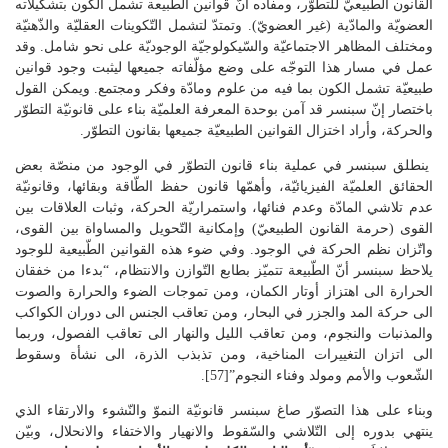
القانون الطّبيعيّ للتطوّر، ومفاده أنّ قوانين الطّبيعة تشمل الكون بتشكيلاته
العضويّة والمادّية (غير العضويّ). وتمتدّ لتشمل التّكوينات العقليّة والذّهنيّة
ومختلف المظاهر الاجتماعيّة والسّيكولوجيّة الوجوديّة على نحو شامل. وقد
عمل في مسار هذا التوجّه على وضع مؤلّفاته جميعها ليثبت وجود قوانين
طبيعيّة تشمل الكون بما فيه من علوم ومادّة وفكر ومجتمع. ويمكن القول
باختصار إنّ سبنسر قد آمن بوحدة المعرفة العلميّة بناء على قانونيّة التطوّر
والحركة، وأراد اختزال القوانين الطبيعيّة جميعها بقانون التطوّر.
ينطلق سبنسر في عملية بناء قانون التطوّر في الوجود من منصّة بعض
الحقائق العلميّة الفيزيائيّة، وأهمّها قانون حفظ الطّاقة وبقائها، وقانونيّة
عدم تلاشي المادّة وعدم فنائها، واستمراريّة الحركة، وثبات العلاقات بين
القوى (حرمة القانون الطبيعيّ) وإمكانية التّحويل والمساواة بين القوى،
واتّزان نظم الحركة في الوجود. وفي ضوء هذه القوانين الطّبيعية للوجود
يلاحظ سبنسر أنّ الطّبيعة تتميّز بطابع التّوازن والانتظام، “بدءا من خفقان
الحرارة الى اهتزاز أوتار الكمان، ومن تموجات الضوء والحرارة والصوت
الى حركة المد والجزر في البحار، ومن تعاقب الجنس الى دوران الكواكب
والمذنبات والنجوم، ومن تعاقب الليل والنهار الى تعاقب الفصول، وربما
الى اتزان التغييرات المناخية، ومن تذبذب الذرة، الى نشأة وسقوط
الشّعوب والأمم ومولد وفناء النجوم”[57].
وبناء على هذا التصوّر صاغ سبنسر قانونيّة النموّ والنّشوء والارتقاء الذي
ينتهي بدوره إلى التّلاشي والسّقوط والانهيار والاختفاء والانحلال، وبيّن