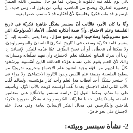
يأتي يوم يفقد فيه تالكوت بارسونز، كما هو حال سبنسر، تألّقه العلميّ
وحضوره الفكريّ، ويصبح من الماضي، ويأتي من يقول لنا، ومن جديد، إنّ
بارسونز قد مات فكريّا وفلسفيّا لأنّ أفكاره قد لا تناسب عصرا بعينه.
وأيّا ما كان الأمر، فالثّابت أنّ سبنسر يشكّل ظاهرة فكريّة في تاريخ
الفلسفة وعلم الاجتماع، وأنّ قيمة أفكاره تتخطّى الأبعاد الأيديولوجيّة التي
تضع مشروعيّتها وصلاحيتها اليوم موضع سؤال.
وهذا يعني بالنّسبة إلينا أنّ
سنسر قامة فكريّة ومضت في التّاريخ الفكريّ الفلسفيّ والسوسيولوجيّ،
ولا يمكننا أن نتخطّاه، أو أن نغضّ الطّرْف عمّا قدّمه للفكر الإنسانيّ إذا
أردنا أن ندرك المنابع الحقيقيّة لعلم الاجتماع، وأن نفهم تطلّعاته ومساراته،
وذلك لأنّ العلم يقوم على مساند هؤلاء العمالقة الذين أسّسوه، ورسّخوه
بكلّ ما لديهم من قوّة وجهد لتشييد علم الاجتماع وتحريره تدريجيّا من
سطوة الفلسفة وهيمنة علم النّفس ونفوذ التّاريخ الاجتماعيّ. ولا مراء في
أنّ سنسر يشكّل أحد أقطاب هذا العلم وأحد كبار مؤسّسيه، ولطالما لُقّب
بالأب الثاني لعلم الاجتماع بعدما لُقّب أوغست كونت بالأب الأوّل. وتأسيسا
على ما تقدّم، يمكننا القول إنّ دراسة سبنسر والاطّلاع على مضامين
فلسفته واستكشاف خفايا نظريّاته السّوسيولوجية يشكّل ضرورة فكريّة
للباحثين والدّارسين في مجال الفكر الإنسانيّ بعامة وفي مجال علم
الاجتماع على نحو خاصّ.
2- نشأة سبنسر وبيئته: