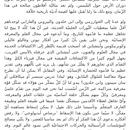
دوران الأرض حول الشّمس، ولم تعد مثاليّة أفلاطون صالحة في هذا
الزّمان، ومع ذلك ما زلنا نُقبل عليها كقيمة أدبيّة تاريخية خلاّقة.
ولو عدنا إلى الخوارزمي وإلى ابن خلدون والبيروني والفارابي لوجدناهم
أقلّ علما بمعطيات الثّورات العلميّة الحديثة، غير أنّ هذا كلّه لا يبيح لنا
تجاهل عظمة ما قدّموه للتاريخ، وما أبدعوه في مجال العلم والمعرفة
الإنسانيّة. ونحن على يقين بأنّ كثيرا من أفكار نيوتن وغاليلو غاليلي
وكوبرنيكوس وأينشتاين قد أصبحت قديمة بالنّظر إلى الاكتشافات الحديثة
في مجال العلوم والفنون، حتى أينشتاين الذي عرفناه بالأمس القريب،
يجهل اليوم كثيرا من الاكتشافات النقيضة في مجال فيزياء الكمّ. وهذا
التقدّم الذي تجاوزهم لا يقلّل من شأنهم، بل يزيد في تألّقهم وفي تقدير
عظيم ما قدّموه للحضارة الإنسانيّة. وفي المقابل ألا يمكن لنا أن نطرح
سؤلا معاكسا للسّؤال السّابق، وهو: لماذا ندرس سبنسر أو ميكافللي أو
سان سيمون وابن خلدون؟ يبدو لنا أنّ كلّ مفكّر من هؤلاء قد شكّل قوّة
معرفية متراكمة عبر الزّمن أسّست لما نحن فيه اليوم من تقدّم علميّ
ومعرفيّ. وكلّ منهم يشكّل حلقة أساسيّة من حلقات العلم والمعرفة،
وأيّ تجاهل لعطاء الأقدمين سيشكّل نقصا عميقا في طبيعة العلم وطبيعة
العارف المتعلّم. وتأسيسا على ذلك نقول: لا يمكن إسقاط مساهمة أيّ
مفكّر، لا سيّما حين يكون هذا الإسقاط “برصاص أيديولوجي”، ولا رفض
أفكاره بدعوى أنّ هذا الفكر أو ذاك لم يعد مناسبا للعصر، ولا يلبّي مصالح
المؤسّسات الرأسمالية والحركات الاجتماعيّة التي تسود عالم اليوم. وقد