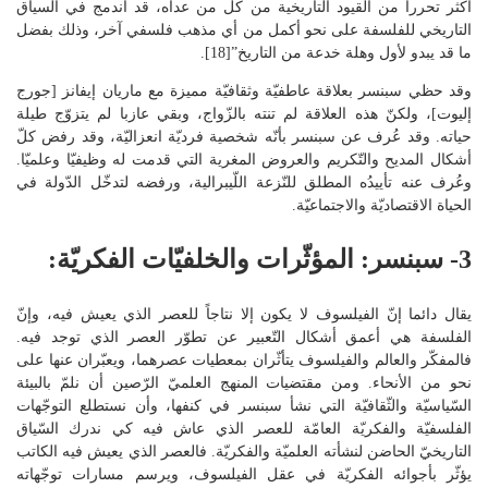
أكثر تحررا من القيود التاريخية من كل من عداه، قد اندمج في السياق
التاريخي للفلسفة على نحو أكمل من أي مذهب فلسفي آخر، وذلك بفضل
ما قد يبدو لأول وهلة خدعة من التاريخ”[18].
وقد حظي سبنسر بعلاقة عاطفيّة وثقافيّة مميزة مع ماريان إيفانز [جورج
إليوت]، ولكنّ هذه العلاقة لم تنته بالزّواج، وبقي عازبا لم يتزوّج طيلة
حياته. وقد عُرف عن سبنسر بأنّه شخصية فرديّة انعزاليّة، وقد رفض كلّ
أشكال المديح والتّكريم والعروض المغرية التي قدمت له وظيفيّا وعلميّا.
وعُرف عنه تأييدُه المطلق للنّزعة اللّيبرالية، ورفضه لتدخّل الدّولة في
الحياة الاقتصاديّة والاجتماعيّة.
3- سبنسر: المؤثّرات والخلفيّات الفكريّة:
يقال دائما إنّ الفيلسوف لا يكون إلا نتاجاً للعصر الذي يعيش فيه، وإنّ
الفلسفة هي أعمق أشكال التّعبير عن تطوّر العصر الذي توجد فيه.
فالمفكّر والعالم والفيلسوف يتأثّران بمعطيات عصرهما، ويعبّران عنها على
نحو من الأنحاء. ومن مقتضيات المنهج العلميّ الرّصين أن نلمّ بالبيئة
السّياسيّة والثّقافيّة التي نشأ سبنسر في كنفها، وأن نستطلع التوجّهات
الفلسفيّة والفكريّة العامّة للعصر الذي عاش فيه كي ندرك السّياق
التاريخيّ الحاضن لنشأته العلميّة والفكريّة. فالعصر الذي يعيش فيه الكاتب
يؤثّر بأجوائه الفكريّة في عقل الفيلسوف، ويرسم مسارات توجّهاته