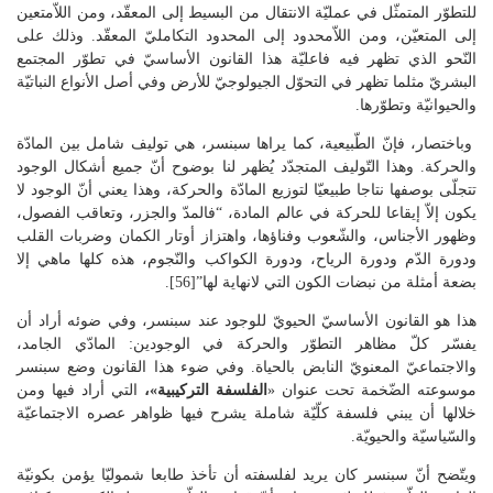
للتطوّر المتمثّل في عمليّة الانتقال من البسيط إلى المعقّد، ومن اللاّمتعين
إلى المتعيّن، ومن اللاّمحدود إلى المحدود التكامليّ المعقّد. وذلك على
النّحو الذي تظهر فيه فاعليّة هذا القانون الأساسيّ في تطوّر المجتمع
البشريّ مثلما تظهر في التحوّل الجيولوجيّ للأرض وفي أصل الأنواع النباتيّة
والحيوانيّة وتطوّرها.
وباختصار، فإنّ الطّبيعية، كما يراها سبنسر، هي توليف شامل بين المادّة
والحركة. وهذا التّوليف المتجدّد يُظهر لنا بوضوح أنّ جميع أشكال الوجود
تتجلّى بوصفها نتاجا طبيعيّا لتوزيع المادّة والحركة، وهذا يعني أنّ الوجود لا
يكون إلاّ إيقاعا للحركة في عالم المادة، “فالمدّ والجزر، وتعاقب الفصول،
وظهور الأجناس، والشّعوب وفناؤها، واهتزاز أوتار الكمان وضربات القلب
ودورة الدّم ودورة الرياح، ودورة الكواكب والنّجوم، هذه كلها ماهي إلا
بضعة أمثلة من نبضات الكون التي لانهاية لها”[56].
هذا هو القانون الأساسيّ الحيويّ للوجود عند سبنسر، وفي ضوئه أراد أن
يفسّر كلّ مظاهر التطوّر والحركة في الوجودين: المادّي الجامد،
والاجتماعيّ المعنويّ النابض بالحياة. وفي ضوء هذا القانون وضع سبنسر
موسوعته الضّخمة تحت عنوان «
الفلسفة التركيبية»،
التي أراد فيها ومن
خلالها أن يبني فلسفة كلّيّة شاملة يشرح فيها ظواهر عصره الاجتماعيّة
والسّياسيّة والحيويّة.
ويتّضح أنّ سبنسر كان يريد لفلسفته أن تأخذ طابعا شموليّا يؤمن بكونيّة