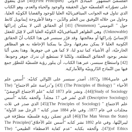
الفلسفيّ المشهور “المبادئ الأولى” (First Principles)[40] الذي ينطوي
على تصوّراته الفلسفيّة حول الحقيقة والوجود والحياة والعدم، وهو الكتاب
الذي تناول فيه الجوانب الميتافيزيائيّة العليا للوجود والقضايا الكونيّة العليا،
وحاول من خلاله التّوفيق بين العلم والدّين – وفقا لأطروحة إيمانويل كانط
حول ” النوميني” (Neumenon) [41] أي الحقائق التي لا يمكن إدراكها
(Unknowable). وهي الظواهر الميتافيزيائيّة الكونيّة العليا التي لا قِبَل للعقل
الإنسانيّ بإدراكها أو معالجتها. وقد قرّر سبنسر في هذا الكتاب أنّ الحقائق
الكونية العليا لا يمكن معرفتها، وجلّ ما يمكننا الإحاطة به هو المظاهر
الخارجيّة، أي الأشياء كما تبدو لنا، لا كما هي في جوهرها. وهذا يعني أنّنا
نشعر بوجود الحقائق المطلقة، ولكنّنا لا نستطيع أن ندرك جوهر وجودها.
[42] واستطاع سبنسر، عبر هذا الكتاب، أن يبلور رؤية فلسفيّة للتطوّر جمع
فيها بين النّماذج الدّاروينيّة واللاّماركية.
في عامي1864 و1872، أصدر سبنسر على التّوالي كتابيْه: “أُسس علم
الأحياء ” (The Principles of Biology) [43] و”دراسة علم الاجتماع” (The
Study of Sociology)[44]، ونشر عام 1873 كتابه “علم الاجتماع الوصفيّ”
(Descriptive Sociology) الذي نُشر في 17 مجلداً. وألحقه بكتابه “أُسس
علم الاجتماع ” (The Principles of Sociology)[45] الذي صدر في ثلاث
مجلدات في عام 1877، وفي عام 1884 صدر كتابه ” الرجل ضد الدّولة”
(The Man Versus the State)[46] الذي تضمّن رؤية فلسفيّة متطرّفة في
ليبراليّتها، وفي عام 1892 نشر كتابه “أُسس علم الأخلاق”(The Principles
of Ethics)[47]، وألحقه بكتابه “عدم كفاية الاصطفاء الطبيعي” (The