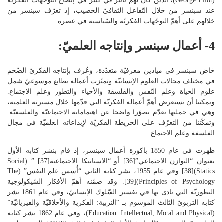
(George Eliot)، الذين كان لهم تأثير في كبير في إنضاج التوجّهات الفكريّة
عند سبنسر من خلال التّفاعل الثقافيّ الخصيب، إذ تعرّف سبنسر من
خلالهم على أهمّ التوجّهات الفكريّة والسّياسية في عصره.
4- أعمال سبنسر وإنتاجه العلميّ:
خاض سبنسر في ميادين معرفيّة متعدّدة، وعُرف بإنتاجه الفكريّ الضّخم
في مختلف مجالات العلوم الإنسانيّة وتميّزت أعماله بطابع موسوعيّ شمل
علوم الحياة وعلم النّفس والفلسفة والأحياء والتطور وعلم الاجتماع.
ويمكننا أن نستعرض أهمّ أعماله الفكريّة التي قدّمها خلال مسيرته العلمية،
وهي في جملتها تقدّم تصوّرا واضحا عن اهتماماته الاجتماعيّة والفلسفيّة.
وتمكّننا من التعرّف على الخريطة الفكريّة لإبداعاته العلميّة في مجال
الفلسفة وعلم الاجتماع.
ظهرت في عام 1850 باكورة أعمال سبنسر، إذ قام بنشر كتابه الأول
بعنوان “التوازن الاجتماعي”[36] أو “الاستاتيكا الاجتماعية[37] ” (Social
Statics)[38] وفي عام 1955، نشر كتابه الثاني “أُسس علم النفس” (The
Principles of Psychology)[39]. وقد ضمّنه أهمّ الأفكار السّيكولوجية
التطوريّة التي نادى بها في تفسير السّلوك الإنسانيّ، وفي عام 1861 نشر
كتابه التربويّ الثالث الموسوم بـ “التربية: الفكرية والأخلاقيّة والفيزيائيّة”
(Education: Intellectual, Moral and Physical)، وفي عام 1862 نشر كتابه