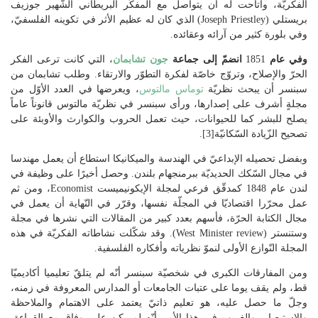
الفكريّة، وأتاحت له أن يتواصل مع المفكّر البريطاني الشّهير جوزيف
بريستلي (Joseph Priestley) الذي كان له عظيم الأثر في تكوينه الفلسفيّ،
وفي بلورة كثير من آرائه وعقائده.
وفي عام
1851
انضمّ إلى جماعة
جون تشابمان
، التي كانت ترعى الفكر
الحرّ والإصلاح، وتروّج خاصّة لفكرة التطوّر والارتقاء. وطلب تشابمان من
سبنسر أن يبحث نظريّة
توماس مالتوس
، ويعرضها في العدد الأوّل من
مجلةٍ أشرف على إصدارها، ورأى سبنسر في نظريّة مالتوس قانوناً عاماً
يصلح للبشر كما للحيوانات، حيث تعمل الحروب والكوارث والأوبئة على
تصحيح الزّيادة السّكانيّة[3].
وبفضل تحصيله الإبداعيّ في الهندسة والميكانيكا استطاع أن يعمل مهندسا
في مجال السّكك الحديديّة ببرمنجهام بلندن. وحصل أخيرًا على وظيفة في
لندن عام 1848 كمدقّق فرعي لمجلة الإيكونيميست Economist، ومن ثم
عمل محرّرا اقتصاديّا في المجلّة نفسها، وقرّر في النّهاية أن يعمل في
مجال الكتابة الحرّة، فأسهم بعدد كبير من المقالات التي نشرها في مجلة
وستنستر (West Minister review). وقد شكّلت نشاطاته الفكريّة في هذه
المجلة النّوازع الأولى لنموّ نظرياته وأفكاره الفلسفية.
ومن المفارقات الكبرى في شخصيّة سبنسر أنّه لم يتلقّ تعليميا أكاديميّا
قط، ولم يقف يوما على عتبات الجامعات أو المدارس المعروفة في زمنه،
وجلّ ما حصل عليه، هو تعليم ذاتيّ يعتمد على الاهتمام والملاحظة
والاستبصار. والغريب في هذا الأمر أنّه لم يكن على وفاق مع القراءة،