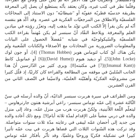
وقلّما نظر في كتب غيره، وكان يعتقد بأنّه يستطيع أن يصل إلى المعرفة
بطريقة حدسيّة فطريّة عفويّة أو “شيطانيّة” دون الاستناد إلى المحاجّات
الفلسفيّة والانطلاق من المرجعيّات الفكرية في عصره. وقد أكّد هو بنفسه
أنّه لم يكن يقرأ إلاّ الكتب التي تؤيّد ما يذهب إليه، وتعزّز رؤيته في ميادين
العلم والمعرفة. ويلاحظ النقّاد أنّ سبنسر لم يكن مُهتماً بقراءة الكتب
الفلسفيّة والسّيكولوجيّة في شبابه “مُفضلاً الحصول على البيانات
والمعلومات الضرورية من المحادثات مع الأصدقاء والكتابات الشّعبية ولم
يكن هناك أيّ كتاب لتوماس هوبز (Thomas Hobbes) [4]، أو جون لوك
(John Locke)[5]، أو ديفيد هيوم ((David Hume))[6] أو عمانويل كانط
((Imanual Kant))[7] في مكتبته[8]. ويرى كثير من الدّارسين أنّ هذا
الجانب السّلبيّ في موقفه من المطالعة والقراءة كان كارثيّا، إذ قلّل كثيرا
من مشروعيّته الفكريّة وأهمّيّته العلميّة، ولاسيّما في النّصف الثاني من
القرن العشرين.
ومن الطرائف في سيرة هربرت سبنسر الذاتيّة، أنّ والده أرسله في سنّ
الثّالثة عشرة إلى عمّه توماس سبنسر- راعي أبرشية هنتون جارترهاوس –
ليتعلّم اللّغة اللاّتينية، ولكنّ هربرت هرب من منزل عمّه، وعاد إلى منزل
والده في دربي مشياً على الإقدام لمدّة ثلاثة أيام[9]. ومع ذلك أعاده والده
من جديد إلى أحضان عمّه ليبقى في رعايته مدّة ثلاث سنوات متواصلة.
وقد تركت هذه السّنوات الثلاث التي قضاها هربرت في بيت عمّه تأثيرا
كبيرا في تشكيله فكريّا وروحيّا وعلميّا، وقد تأثّر بأفكار عمّه توماس