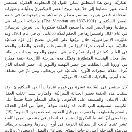
الفكريّة. ومن هذا المنطلق يمكن القول إنّ المنظومة الفكريّة لسبنسر
كانت تعبيرا مطابقا إلى حدّ بعيد لروح العصر الفيكتوريّ بتقلّباته وتطوّراته
المختلفة. قضى هربرت سبنسر معظم حياته (شبابه وشيخوخته) في خضم
العصر الفيكتوري (The Victorian era:1837-1901) وأحداثه الجسام في
بريطانيا، وهو العصر الذي بدأ بصعود الملكة فيكتوريا إلى العرش البريطانيّ
في عام 1837 واستمرارها في الحكم لمدّة 63عاما، أي في عام 1901. وقد
تطوّرت الإمبراطوريّة خلال تربّعها على العرش لتصبح أوّل قوّة صناعيّة
عالميّة، حيث أنتجت جزءًا كبيرًا من المنسوجات والحديد والصّلب والفحم
في العالم. كما تمّ إحراز تقدّم كبير في الفنون والعلوم. ودخلت بريطانيا
أيضًا مجال الهندسة المتطوّرة. وتمثّل هذه المرحلة التّاريخية حقبة مميّزة
في أوروبا التي انطلقت من عصر النّهضة والتّنوير إلى عصر الحداثة الذي
عُرف بتقدّم منجزات الثّورة الصّناعيّة في بريطانيا، ومن ثَمّ في مختلف
أنحاء أوروبا والولايات المتّحدة الأمريكيّة.
كان سبنسر في السّابعة عشرة من عمره عندما بدأ العهد الفيكتوريّ، وقد
سمّيت هذه الحقبة بعصر الحداثة اللّيبراليّة، وامتازت بـــــ “تغلب العقل
على الإيمان، والفلسفة على اللاّهوت، والعالم المتعلّم شيئاً فشيئاً على
الكنيسة المسيحية التي كانت قد وقفت موقفاً رجعياً من أفكار الحداثة
والتقدم واضطهدت واحتقرت من قبل العقلية الصاعدة بقوة لا تقاوم” [19].
وهذا يعني أنّ النشاط الفكريّ لسبنسر قد انطلق في منتصف القرن التّاسع
عشر عندما كانت الرأسماليّة الغربية في أوج ازدهارها. وشهدت بريطانيا
في هذه المرحلة أعلى درجات التفوّق الصناعيّ والتطوّر الاقتصاديّ. وكانت