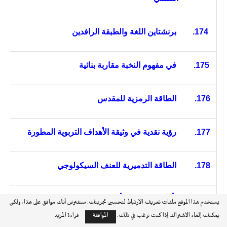
174.
برنشتاين اللغة والطبقة الرافدين
175.
في مفهوم النخبة مقاربة بنائية
176.
الطاقة الرمزية للمقدس
177.
رؤية نقدية في وثيقة الأهداف التربوية المطورة
178.
الطاقة التدميرية للعنف السيكولوجي
179.
تأملات الواقع المأزوم للمدرسة العربية
يستخدم هذا الموقع ملفات تعريف الارتباط لتحسين تجربتك. سنفترض أنك موافق على هذا ، ولكن
يمكنك إلغاء الاشتراك إذا كنت ترغب في ذلك.
الموافقة
قراءة المزيد